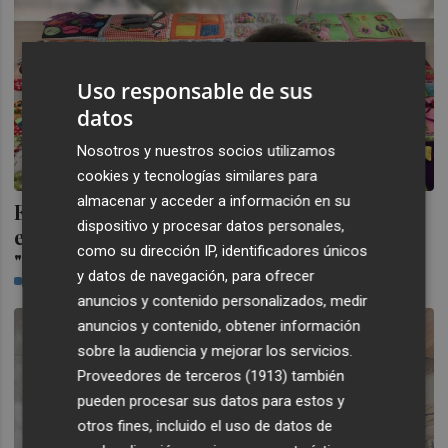
Uso responsable de sus
datos
Nosotros y nuestros socios utilizamos
cookies y tecnologías similares para
almacenar y acceder a información en su
Expertos dicen que la rehabilitación
dispositivo y procesar datos personales,
emocional de las personas con autismo
como su dirección IP, identificadores únicos
"mejora su integración
y datos de navegación, para ofrecer
CASTELLÓN PLAZA
anuncios y contenido personalizados, medir
anuncios y contenido, obtener información
sobre la audiencia y mejorar los servicios.
Proveedores de terceros (1913)
también
pueden procesar sus datos para estos y
otros fines, incluido el uso de datos de