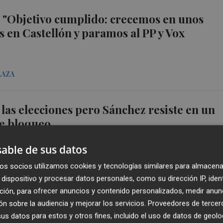
 "Objetivo cumplido: crecemos en unos
s en Castellón y paramos al PP y Vox
LAZA
 las elecciones pero Sánchez resiste en un
de bloqueo
able de sus datos
os socios utilizamos cookies y tecnologías similares para almacena
dispositivo y procesar datos personales, como su dirección IP, iden
ción, para ofrecer anuncios y contenido personalizados, medir anun
ectoral en los cuatro partidos de Castellón
n sobre la audiencia y mejorar los servicios.
Proveedores de tercer
onio Pradas/Carlos Pascual)
s datos para estos y otros fines, incluido el uso de datos de geolo