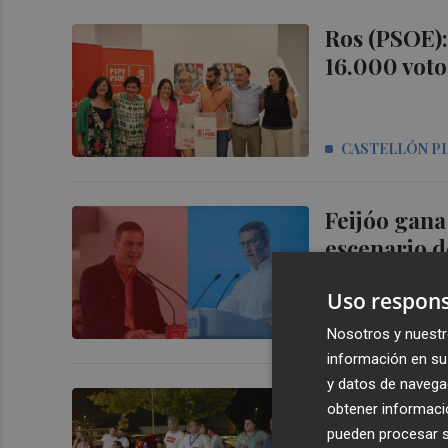
Ros (PSOE):
16.000 voto
CASTELLÓN P
Feijóo gana
escenario 
Uso respons
XIMO AGUAR
Nosotros y nuestr
información en su 
y datos de navega
La noche el
obtener informació
(Fotos: Ant
pueden procesar su