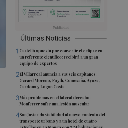
Últimas Noticias
1
Castelló apuesta por convertir el eclipse en
un referente científico: recibirá a un gran
equipo de expertos
2
El Villarreal anuncia a sus seis capitanes:
Gerard Moreno, Foyth, Comesaña, Ayoze,
Cardona y Logan Costa
3
Más problemas en el lateral derecho:
Monferrer sufre una lesión muscular
4
San Javier da viabilidad al nuevo contrato del
transporte urbano y a un hotel de cuatro
estrellas en La Manga con 324 habitaciones