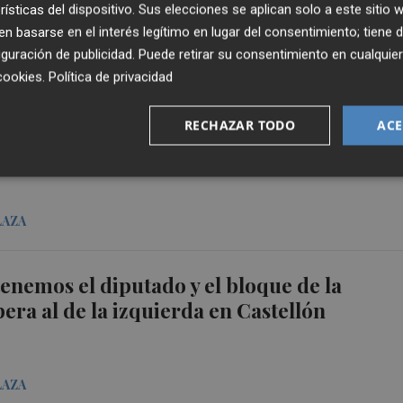
rísticas del dispositivo. Sus elecciones se aplican solo a este sitio
 basarse en el interés legítimo en lugar del consentimiento; tiene 
guración de publicidad
. Puede retirar su consentimiento en cualqu
cookies
.
Política de privacidad
resalta que el PP suma 37.000 votos y es "e
RECHAZAR TODO
ACE
las elecciones en Castellón"
LAZA
tenemos el diputado y el bloque de la
era al de la izquierda en Castellón
LAZA