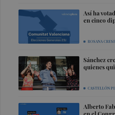
Así ha votad
en cinco di
ROSANA CRES
Sánchez cre
quienes qu
CASTELLÓN P
Alberto Fab
en el Congr