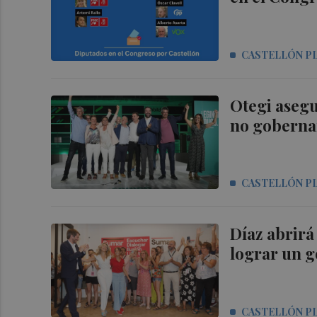
CASTELLÓN P
Otegi asegu
no goberna
CASTELLÓN P
Díaz abrirá
lograr un g
CASTELLÓN P