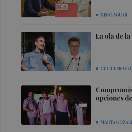
XIMO AGUAR
La ola de l
GUILLERMO L
Compromís 
opciones d
MARTA GOZAL