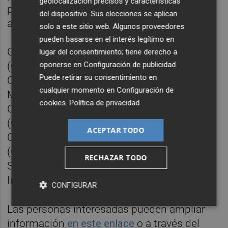
geolocalización precisos y características
próximos meses. Estos cursos corresponde
del dispositivo. Sus elecciones se aplican
a:
solo a este sitio web. Algunos proveedores
pueden basarse en el interés legítimo en
Curso especializado en Agile Management
lugar del consentimiento; tiene derecho a
(CEAM) 23/abril/2021
oponerse en
Configuración de publicidad
.
Puede retirar su consentimiento en
Curso especializado en Key Account
cualquier momento en
Configuración de
Management (CEKAM) 21/mayo/2021
cookies
.
Política de privacidad
Curso especializado en Product Manager
(CEPM) 28/mayo/2021
ACEPTAR TODO
Curso Especializado Publicidad Digital
(CEPD) 04/junio/2021
RECHAZAR TODO
Senior Management Program in Digital
Innovation (SMPDI) 30/septiembre/2021
CONFIGURAR
Las personas interesadas pueden ampliar
información
en este enlace
o a través del