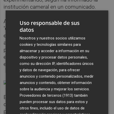
institución cameral en un comunicado.
Además, las dos partes consideran de
Uso responsable de sus
"enorme importancia" el intercambio de
datos
experiencias en gestión y formación de
Nosotros y nuestros socios utilizamos
ambas instituciones, así como promover y
cookies y tecnologías similares para
profundizar los conocimientos en temas
almacenar y acceder a información en su
económicos y sociales que afectan al tejido
dispositivo y procesar datos personales,
empresarial de la provincia de Castellón.
como su dirección IP, identificadores únicos
y datos de navegación, para ofrecer
anuncios y contenido personalizados, medir
anuncios y contenido, obtener información
sobre la audiencia y mejorar los servicios.
Proveedores de terceros (1913)
también
El convenio permitirá el lanzamiento y
pueden procesar sus datos para estos y
desarrollo de cursos especializados y de
otros fines, incluido el uso de datos de
postgrado ya programados para este y los