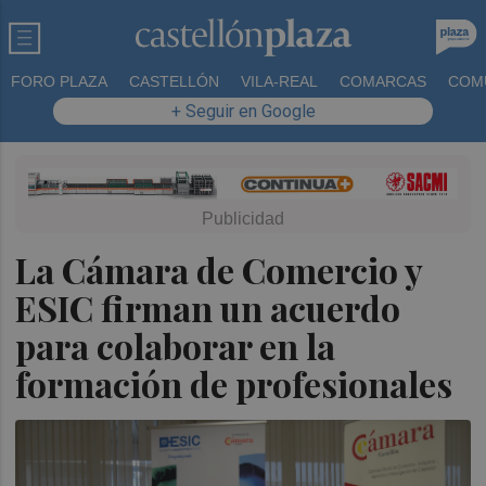
FORO PLAZA
CASTELLÓN
VILA-REAL
COMARCAS
COM
+ Seguir en Google
La Cámara de Comercio y
ESIC firman un acuerdo
para colaborar en la
formación de profesionales