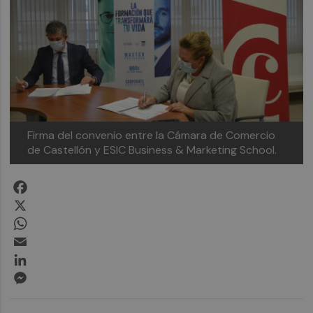
Firma del convenio entre la Cámara de Comercio
de Castellón y ESIC Business & Marketing School.
Facebook
X
WhatsApp
Email
LinkedIn
Messenger