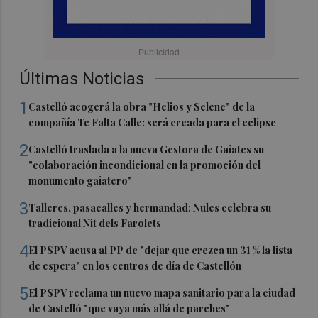
Últimas Noticias
1
Castelló acogerá la obra "Helios y Selene" de la
compañía Te Falta Calle: será creada para el eclipse
2
Castelló traslada a la nueva Gestora de Gaiates su
"colaboración incondicional en la promoción del
monumento gaiatero"
3
Talleres, pasacalles y hermandad: Nules celebra su
tradicional Nit dels Farolets
4
El PSPV acusa al PP de "dejar que crezca un 31 % la lista
de espera" en los centros de día de Castellón
5
El PSPV reclama un nuevo mapa sanitario para la ciudad
de Castelló "que vaya más allá de parches"