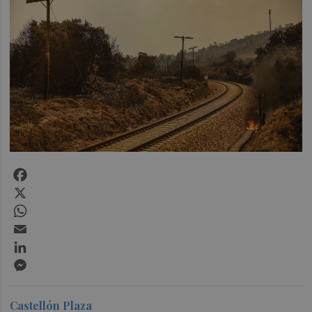
Facebook
X
WhatsApp
Email
LinkedIn
Messenger
Castellón Plaza