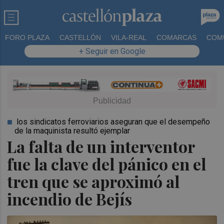
FORO PLAZA
CASTELLÓN
VILA-REAL
COMARCAS
COM
+ Seguir en Google
los sindicatos ferroviarios aseguran que el desempeño
de la maquinista resultó ejemplar
La falta de un interventor
fue la clave del pánico en el
tren que se aproximó al
incendio de Bejís