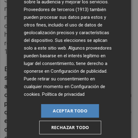
Según el relato que ofreció la compañía, la
sobre la audiencia y mejorar los servicios.
maquinista paró el tren, en el que en ese
Proveedores de terceros (1913)
también
momento viajaban 49 personas, a las 17:54,
pueden procesar sus datos para estos y
otros fines, incluido el uso de datos de
cuando observó una lluvia de cenizas y
geolocalización precisos y características
humo y comunicó con el mando. Cuando
del dispositivo. Sus elecciones se aplican
reanudó la marcha, retrocediendo, eran las
solo a este sitio web. Algunos proveedores
18.20.
pueden basarse en el interés legítimo en
lugar del consentimiento; tiene derecho a
Entre medias, y en solitario, indican los
oponerse en
Configuración de publicidad
.
sindicatos, la maquinista tuvo que lograr la
Puede retirar su consentimiento en
autorización del mando para retroceder,
cualquier momento en
Configuración de
cambiar de cabina hacia la trasera y lidiar con
cookies
.
Política de privacidad
pasajeros que intentaban abandonar el tren y
ACEPTAR TODO
que, ante el pánico, activaron los sistemas de
emergencia obligando a la maquinista a
RECHAZAR TODO
desactivar el freno automático para poder