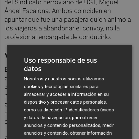
del Sindicato Ferroviario de UGT, Miguel
Ángel Escalona. Ambos coinciden en
apuntar que fue una pasajera quien animó a
los viajeros a abandonar el convoy, no la
profesional encargada de conducirlo.
Versiones contradictorias
Uso responsable de sus
datos
Esto ha provocado "versiones
contradictorias", pues algunos viajeros
Nosotros y nuestros socios utilizamos
pensaron que dicha pasajera era la
cookies y tecnologías similares para
almacenar y acceder a información en su
maquinista, según González Escudero, quien
dispositivo y procesar datos personales,
cree que el "puzle empieza a encajar" a
como su dirección IP, identificadores únicos
medida que se van aclarando las
y datos de navegación, para ofrecer
circunstancias.
anuncios y contenido personalizados, medir
anuncios y contenido, obtener información