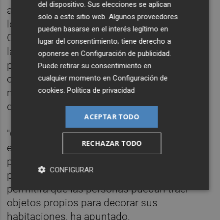
del dispositivo. Sus elecciones se aplican
atención "centrada en la persona es uno de
solo a este sitio web. Algunos proveedores
los puntales que centra la gestión del
pueden basarse en el interés legítimo en
Consell del Botànic, donde el bienestar de
lugar del consentimiento; tiene derecho a
las personas usuarias de los servicios
oponerse en
Configuración de publicidad
.
públicos es prioritaria por encima de
Puede retirar su consentimiento en
objetivos de carácter económico, que
cualquier momento en
Configuración de
cookies
.
Política de privacidad
muchas veces acaban lastrando la atención
que reciben".
ACEPTAR TODO
"Queremos que las personas se encuentren
RECHAZAR TODO
en un espacio que les recuerde lo máximo
posible a un hogar", por lo que se apuesta
CONFIGURAR
por espacios más reducidos, donde se
permitirá que las personas puedan traer
objetos propios para decorar sus
habitaciones, ha apuntado.