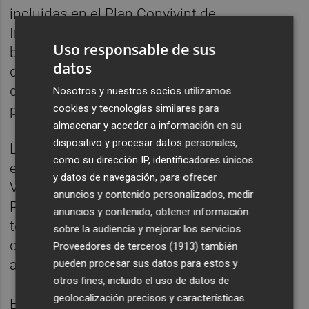
incluidas en el Plan Convivint de
Infraestructuras de Servicios Sociales, y se
Uso responsable de sus
basa pequeños módulos de convivencia,
datos
donde las habitaciones serán individuales o
dobles, y cada espacio contará con una
Nosotros y nuestros socios utilizamos
pequeña cocina office independiente.
cookies y tecnologías similares para
almacenar y acceder a información en su
dispositivo y procesar datos personales,
Las nuevas infraestructuras públicas que se
como su dirección IP, identificadores únicos
están poniendo en marcha desde la
y datos de navegación, para ofrecer
Vicepresidencia y Conselleria de Igualdad y
anuncios y contenido personalizados, medir
Políticas Inclusivas se están diseñando
anuncios y contenido, obtener información
teniendo en cuenta el modelo residencial
sobre la audiencia y mejorar los servicios.
que se proyectó la pasada legislatura y los
Proveedores de terceros (1913)
también
aprendizajes extraídos de la covid-19.
pueden procesar sus datos para estos y
otros fines, incluido el uso de datos de
geolocalización precisos y características
En este sentido, ha recordado que la