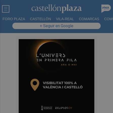
FORO PLAZA
CASTELLÓN
VILA-REAL
COMARCAS
COM
+ Seguir en Google