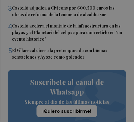
3
Castelló adjudica a Civicons por 600.500 euros las
obras de reforma de la tenencia de alcaldía sur
4
Castelló acelera el montaje de la infraestructura en las
playas y el Planetari del eclipse para convertirlo en "un
evento histórico"
5
El Villarreal cierra la pretemporada con buenas
sensaciones y Ayoze como goleador
Suscríbete al canal de
Whatsapp
Siempre al día de las últimas noticias
¡Quiero suscribirme!