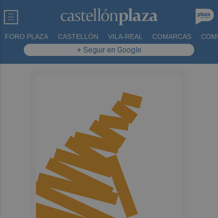
FORO PLAZA
CASTELLÓN
VILA-REAL
COMARCAS
COM
+ Seguir en Google