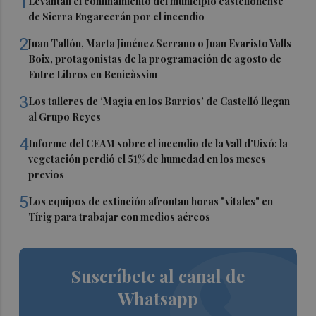
1
Levantan el confinamiento del municipio castellonense
de Sierra Engarcerán por el incendio
2
Juan Tallón, Marta Jiménez Serrano o Juan Evaristo Valls
Boix, protagonistas de la programación de agosto de
Entre Libros en Benicàssim
3
Los talleres de ‘Magia en los Barrios’ de Castelló llegan
al Grupo Reyes
4
Informe del CEAM sobre el incendio de la Vall d'Uixó: la
vegetación perdió el 51% de humedad en los meses
previos
5
Los equipos de extinción afrontan horas "vitales" en
Tírig para trabajar con medios aéreos
Suscríbete al canal de
Whatsapp