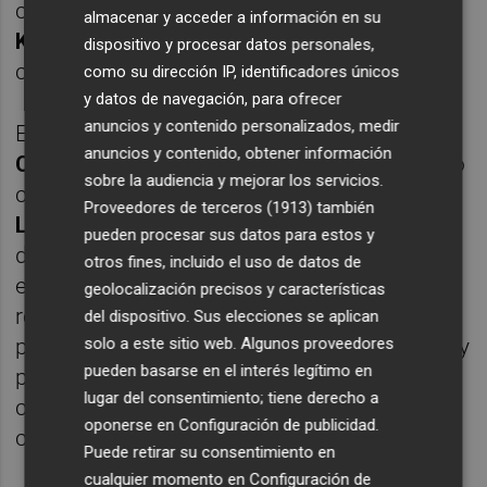
caras con un viejo conocido como es
Pablo
almacenar y acceder a información en su
Kukartsev
, jugador formado en la base del
dispositivo y procesar datos personales,
club castellonense.
como su dirección IP, identificadores únicos
y datos de navegación, para ofrecer
anuncios y contenido personalizados, medir
El técnico del equipo castellonense,
Carlos
anuncios y contenido, obtener información
Cavalli
, no podrá contar por segundo partido
sobre la audiencia y mejorar los servicios.
consecutivo con el argentino
José Luis
Proveedores de terceros (1913)
también
Linares
, quien se recupera de un esguince
pueden procesar sus datos para estos y
de tobillo sufrido hace una semana en el
otros fines, incluido el uso de datos de
encuentro contra el Textil Santanderina. El
geolocalización precisos y características
resto de jugadores se encuentran en
del dispositivo. Sus elecciones se aplican
solo a este sitio web. Algunos proveedores
perfectas condiciones para viajar a las islas y
pueden basarse en el interés legítimo en
pelear por dar la sorpresa ante uno de los
lugar del consentimiento; tiene derecho a
clubes con mayor potencial de la máxima
oponerse en
Configuración de publicidad
.
categoría del voleibol nacional.
Puede retirar su consentimiento en
cualquier momento en
Configuración de