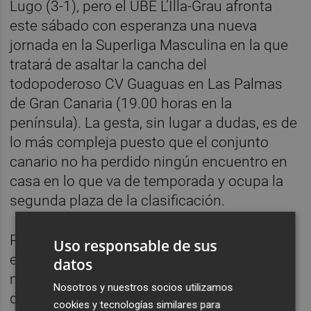
Lugo (3-1), pero el UBE L’Illa-Grau afronta
este sábado con esperanza una nueva
jornada en la Superliga Masculina en la que
tratará de asaltar la cancha del
todopoderoso CV Guaguas en Las Palmas
de Gran Canaria (19.00 horas en la
península). La gesta, sin lugar a dudas, es de
lo más compleja puesto que el conjunto
canario no ha perdido ningún encuentro en
casa en lo que va de temporada y ocupa la
segunda plaza de la clasificación.
Pero esta circunstancia no resta ilusión a la
Uso responsable de sus
expedición castellonense, que viajará de
datos
madrugada y llegará a las islas horas antes
Nosotros y nuestros socios utilizamos
del encuentro, en el que volverán a verse las
cookies y tecnologías similares para