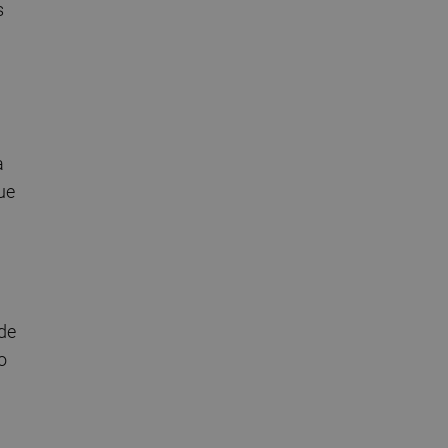
s
a
ue
 de
o