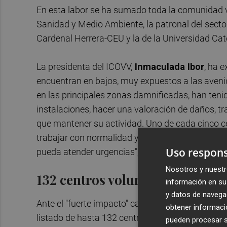
En esta labor se ha sumado toda la comunidad vet
Sanidad y Medio Ambiente, la patronal del sector 
Cardenal Herrera-CEU y la de la Universidad Cató
La presidenta del ICOVV,
Inmaculada Ibor
, ha 
encuentran en bajos, muy expuestos a las avenid
en las principales zonas damnificadas, han te
instalaciones, hacer una valoración de daños, tr
que mantener su actividad. Uno de cada cinco 
trabajar con normalidad y hay poblaciones, com
Uso respons
pueda atender urgencias", ha apuntado.
Nosotros y nuestr
132 centros voluntarios para a
información en su 
y datos de navega
Ante el "fuerte impacto" causado en el colectivo
obtener informació
listado de hasta 132 centros colaboradores que,
pueden procesar su