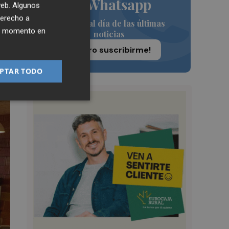
de Whatsapp
 a
 web. Algunos
derecho a
Siempre al día de las últimas
ier momento en
noticias
¡Quiero suscribirme!
PTAR TODO