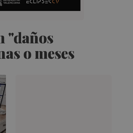
n "daños
nas o meses