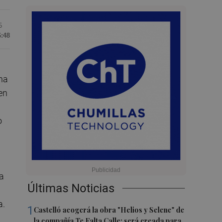
5
6:48
na
en
o
ha
Últimas Noticias
a.
1
Castelló acogerá la obra "Helios y Selene" de
la compañía Te Falta Calle: será creada para