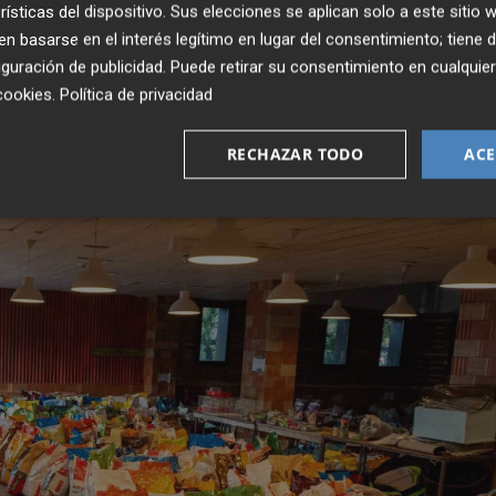
 animales y a ceder espacio dentro de sus instalaciones
rísticas del dispositivo. Sus elecciones se aplican solo a este sitio
 basarse en el interés legítimo en lugar del consentimiento; tiene 
 prestando servicio". La intención es que los centros
guración de publicidad
. Puede retirar su consentimiento en cualqu
osible".
cookies
.
Política de privacidad
RECHAZAR TODO
ACE