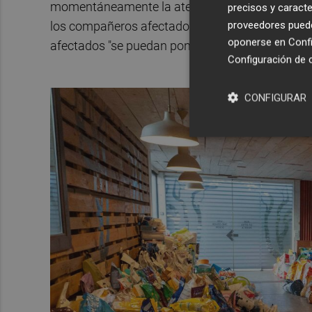
momentáneamente la atención sanitaria de estos
precisos y caracte
proveedores pueden
los compañeros afectados para que puedan seguir
oponerse en
Confi
afectados "se puedan poner en marcha lo antes p
Configuración de 
CONFIGURAR