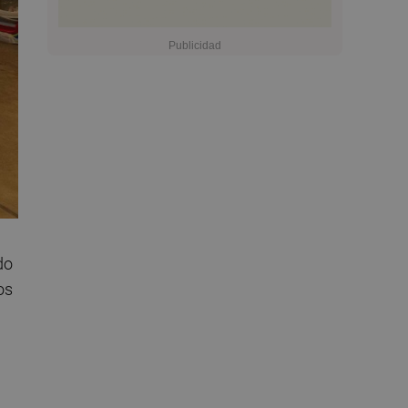
do
os