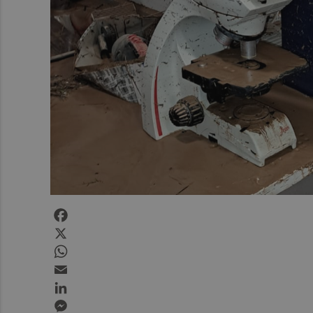
Facebook
X
WhatsApp
Email
LinkedIn
Messenger