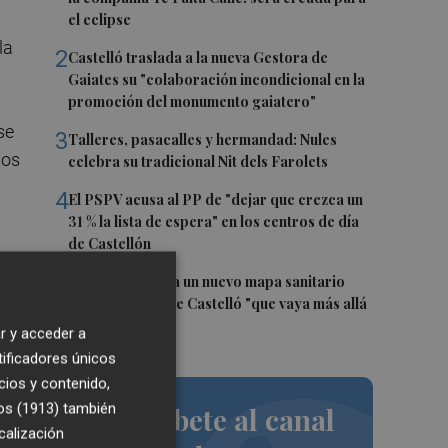
el eclipse
la
2
Castelló traslada a la nueva Gestora de
Gaiates su "colaboración incondicional en la
promoción del monumento gaiatero"
se
3
Talleres, pasacalles y hermandad: Nules
dos
celebra su tradicional Nit dels Farolets
4
El PSPV acusa al PP de "dejar que crezca un
31 % la lista de espera" en los centros de día
de Castellón
ue
5
El PSPV reclama un nuevo mapa sanitario
para la ciudad de Castelló "que vaya más allá
de parches"
r y acceder a
tificadores únicos
cios y contenido,
os (1913)
también
Suscríbete al canal
calización