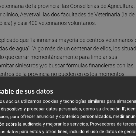
erinaria de la provincia: las Consellerias de Agricultura,
clínico, Aevetval; las dos facultades de Veterinaria (la de 
lica) y casi 400 veterinarios voluntarios.
explicado que "la inmensa mayoría de centros veterinarios 
as de agua". "Algo más de un centenar de ellos, los situa
nido que cerrar momentáneamente para limpiar sus
amitar siniestros y/o buscar fórmulas financieras con las
centros de la provincia no pueden en estos momentos
o Paiporta o Benetússer, donde todavía no hay ninguno q
able de sus datos
os socios utilizamos cookies y tecnologías similares para almacena
sumir labores
dispositivo y procesar datos personales, como su dirección IP, iden
ción, para ofrecer anuncios y contenido personalizados, medir anun
 y ante las urgencias generadas, el ICOVV ha habilitado un
n sobre la audiencia y mejorar los servicios.
Proveedores de tercer
 voluntariamente, "estarían dispuestos a asumir
s datos para estos y otros fines, incluido el uso de datos de geolo