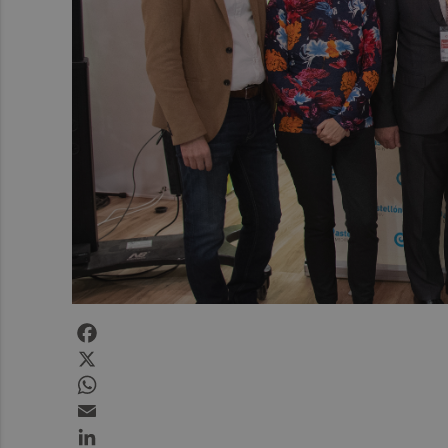
Facebook
X
WhatsApp
Email
LinkedIn