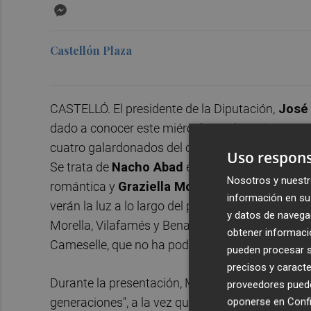
Messenger
Castellón Plaza
CASTELLÓ. El presidente de la Diputación,
José 
dado a conocer este miércoles en la Feria Inter
cuatro galardonados del certamen literario Letr
Uso respons
Se trata de
Nacho Abad
en narrativa,
Carlos F
Nosotros y nuestr
romántica y
Graziella Moreno
en novela negra.
información en su 
verán la luz a lo largo del presente año y que e
y datos de navega
Morella, Vilafamés y Benassal. En el acto han p
obtener informació
Cameselle, que no ha podido acudir y ha estado 
pueden procesar su
precisos y caracte
Durante la presentación, Martí ha recalcado lo "
proveedores pueden
generaciones", a la vez que ha destacado la imp
oponerse en
Confi