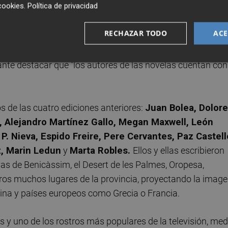
cookies
.
Política de privacidad
ra inspirarse para escribir porque ofrece un sinfín de
nquilos que necesita el novelista para construir sus
RECHAZAR TODO
ACE
tras del Mediterráneo es una iniciativa en la que la Cultur
os lectores a decenas de rincones "maravillosos" de la
tante destacar que "los autores de las novelas cuentan con
s de las cuatro ediciones anteriores:
Juan Bolea, Dolor
l, Alejandro Martínez Gallo, Megan Maxwell, León
P. Nieva, Espido Freire, Pere Cervantes, Paz Castell
, Marin Ledun
y
Marta Robles.
Ellos y ellas escribieron
yas de Benicàssim, el Desert de les Palmes, Oropesa,
tros muchos lugares de la provincia, proyectando la imag
ina y países europeos como Grecia o Francia.
 y uno de los rostros más populares de la televisión, med