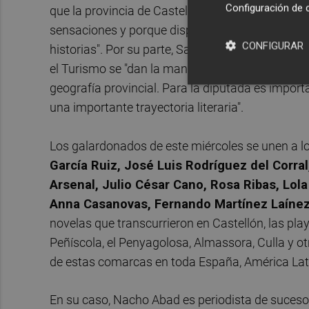
Configuración de 
que la provincia de Castellón es un buen lugar pa
sensaciones y porque dispone de los rincones tra
CONFIGURAR
historias". Por su parte, Sanz ha señalado que Le
el Turismo se "dan la mano" para transportar a l
geografía provincial. Para la diputada es impor
una importante trayectoria literaria".
Los galardonados de este miércoles se unen a lo
García Ruiz, José Luis Rodríguez del Corra
Arsenal, Julio César Cano, Rosa Ribas, Lola 
Anna Casanovas, Fernando Martínez Laínez
novelas que transcurrieron en Castellón, las pla
Peñíscola, el Penyagolosa, Almassora, Culla y o
de estas comarcas en toda España, América Lat
En su caso, Nacho Abad es periodista de sucesos