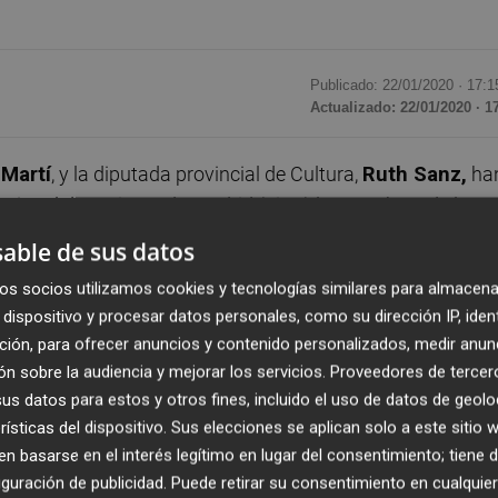
Publicado: 22/01/2020 ·
17:1
Actualizado: 22/01/2020 · 1
Martí
, y la diputada provincial de Cultura,
Ruth Sanz,
ha
nacional de Turismo de Madrid (Fitur) los nombres de los
as del Mediterráneo, que en 2020 cumple su quinta edición
able de sus datos
idalgo
en novela histórica,
Teresa Cameselle
en novela
os socios utilizamos cookies y tecnologías similares para almacena
 Los cuatro trabajan ya en la redacción de sus relatos qu
dispositivo y procesar datos personales, como su dirección IP, iden
starán ambientados en localidades de la provincia como
ción, para ofrecer anuncios y contenido personalizados, medir anun
articipado los autores seleccionados, a excepción de Tere
n sobre la audiencia y mejorar los servicios.
Proveedores de tercer
representada por su editora,
Rosa Fragua.
s datos para estos y otros fines, incluido el uso de datos de geolo
rísticas del dispositivo. Sus elecciones se aplican solo a este sitio
necesario" que es seguir "animando a leer a las nuevas
 basarse en el interés legítimo en lugar del consentimiento; tiene 
ortancia de este certamen "con el que se pone de manifies
guración de publicidad
. Puede retirar su consentimiento en cualqu