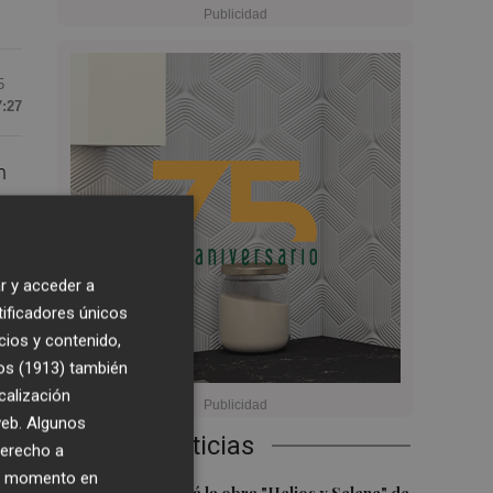
5
7:27
n
.
r y acceder a
e
tificadores únicos
cios y contenido,
sa
os (1913)
también
calización
 web. Algunos
Últimas Noticias
derecho a
to
ier momento en