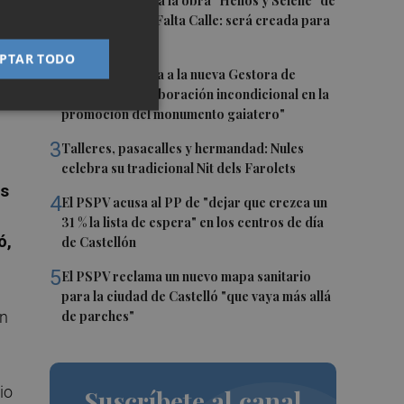
1
Castelló acogerá la obra "Helios y Selene" de
la compañía Te Falta Calle: será creada para
el eclipse
PTAR TODO
a y
2
Castelló traslada a la nueva Gestora de
Gaiates su "colaboración incondicional en la
promoción del monumento gaiatero"
3
Talleres, pasacalles y hermandad: Nules
celebra su tradicional Nit dels Farolets
es
4
El PSPV acusa al PP de "dejar que crezca un
31 % la lista de espera" en los centros de día
ó,
de Castellón
5
El PSPV reclama un nuevo mapa sanitario
para la ciudad de Castelló "que vaya más allá
en
de parches"
io
Suscríbete al canal