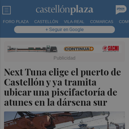
FORO PLAZA
CASTELLÓN
VILA-REAL
COMARCAS
COM
+ Seguir en Google
Next Tuna elige el puerto de
Castellón y ya tramita
ubicar una piscifactoría de
atunes en la dársena sur