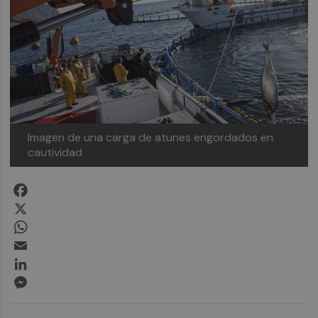
Imagen de una carga de atunes engordados en
cautividad
Facebook
X
WhatsApp
Email
LinkedIn
Messenger