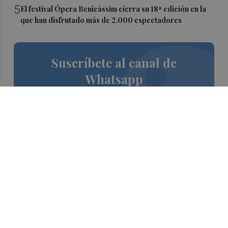
5
El festival Ópera Benicàssim cierra su 18ª edición en la
que han disfrutado más de 2.000 espectadores
Suscríbete al canal de
Whatsapp
Siempre al día de las últimas noticias
¡Quiero suscribirme!