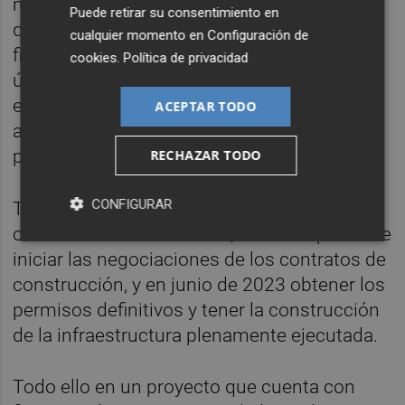
mayo de 2020, la firma ha ido superando
Puede retirar su consentimiento en
diferentes escalones, por ejemplo con la
cualquier momento en
Configuración de
financiación y la definición del proyecto. Los
cookies
.
Política de privacidad
últimos pasos los ha cumplido este verano:
en julio creó la filial y el pasado mes de
ACEPTAR TODO
agosto presentó las solicitudes de los
permisos.
RECHAZAR TODO
CONFIGURAR
Tras ello, en diciembre espera conseguir la
concesión de los terrenos, en enero pretende
iniciar las negociaciones de los contratos de
construcción, y en junio de 2023 obtener los
permisos definitivos y tener la construcción
de la infraestructura plenamente ejecutada.
Todo ello en un proyecto que cuenta con