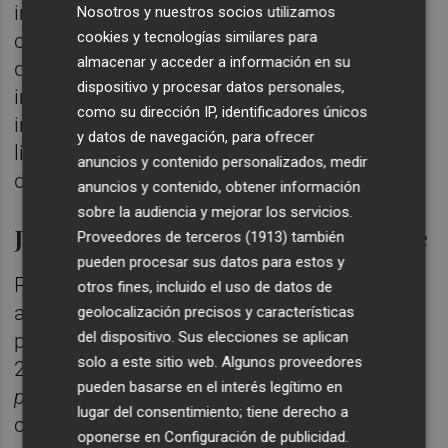
impacto ambiental para el proyecto, así
Nosotros y nuestros socios utilizamos
cookies y tecnologías similares para
como del informe de estrategias marinas
almacenar y acceder a información en su
que lo acompaña. Ambos son
dispositivo y procesar datos personales,
indispensables a la hora de materializar la
como su dirección IP, identificadores únicos
iniciativa. También lo serán las posteriores
y datos de navegación, para ofrecer
licencias de obras y de actividad por parte
anuncios y contenido personalizados, medir
del Ayuntamiento de Castelló.
anuncios y contenido, obtener información
sobre la audiencia y mejorar los servicios.
Junio de 2023, fecha en el horizonte
Proveedores de terceros (1913)
también
pueden procesar sus datos para estos y
Pese a la farragosa tramitación
otros fines, incluido el uso de datos de
administrativa, los dirigentes de la firma
geolocalización precisos y características
del dispositivo. Sus elecciones se aplican
pretenden tenerla concluida en junio de
solo a este sitio web. Algunos proveedores
2023. Al menos así consta en su
Diario de
pueden basarse en el interés legítimo en
proyecto
, recogido en la página web de la
lugar del consentimiento; tiene derecho a
compañía. Tras arrancar su andadura en
oponerse en
Configuración de publicidad
.