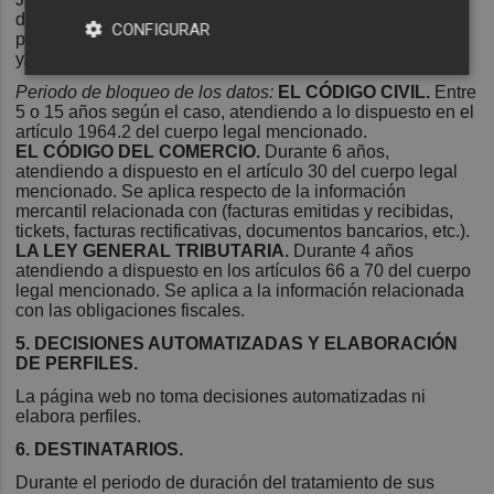
durante el plazo de prescripción de las acciones que
CONFIGURAR
pudieran derivarse de la relación mantenida con el cliente
y/o los plazos de conservación previstos legalmente.
Periodo de bloqueo de los datos:
EL CÓDIGO CIVIL.
Entre
5 o 15 años según el caso, atendiendo a lo dispuesto en el
artículo 1964.2 del cuerpo legal mencionado.
EL CÓDIGO DEL COMERCIO.
Durante 6 años,
atendiendo a dispuesto en el artículo 30 del cuerpo legal
mencionado. Se aplica respecto de la información
mercantil relacionada con (facturas emitidas y recibidas,
tickets, facturas rectificativas, documentos bancarios, etc.).
LA LEY GENERAL TRIBUTARIA.
Durante 4 años
atendiendo a dispuesto en los artículos 66 a 70 del cuerpo
legal mencionado. Se aplica a la información relacionada
con las obligaciones fiscales.
5. DECISIONES AUTOMATIZADAS Y ELABORACIÓN
DE PERFILES.
La página web no toma decisiones automatizadas ni
elabora perfiles.
6. DESTINATARIOS.
Durante el periodo de duración del tratamiento de sus