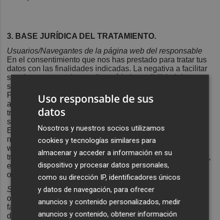
3. BASE JURÍDICA DEL TRATAMIENTO.
Usuarios/Navegantes de la página web del responsable
En el consentimiento que nos has prestado para tratar tus
datos con las finalidades indicadas. La negativa a facilitar
sus datos personales conllevará la imposibilidad de tratar
sus datos con las finalidades mencionadas.
Para cumplir con las obligaciones legales que se nos
Uso responsable de sus
aplican. En este caso, el interesado no podrá negarse al
datos
tratamiento de los datos personales. Aunque podrá retirar
su consentimiento solicitándolo a
Nosotros y nuestros socios utilizamos
En nuestro interés legítimo de proteger nuestra imagen,
negocio y trayectoria evitando ataques a nuestra página
cookies y tecnologías similares para
web. En este caso, el interesado no podrá negarse al
almacenar y acceder a información en su
tratamiento de los datos personales, aunque podrá ejercer,
dispositivo y procesar datos personales,
en su caso, los derechos reconocidos en el apartado
octavo de la presente política.
como su dirección IP, identificadores únicos
y datos de navegación, para ofrecer
Suscriptores
Ejecución de un contrato en el que sea parte
o aplicación de medias precontractuales. La negativa a
anuncios y contenido personalizados, medir
facilitar sus datos personales conllevará la imposibilidad
anuncios y contenido, obtener información
de tratar sus datos con las finalidades mencionadas.