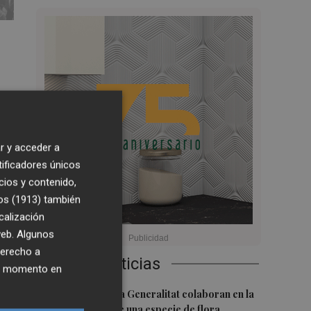
r y acceder a
tificadores únicos
cios y contenido,
5
os (1913)
también
1:32
calización
 web. Algunos
derecho a
Últimas Noticias
ier momento en
1
PortCastelló y la Generalitat colaboran en la
conservación de una especie de flora