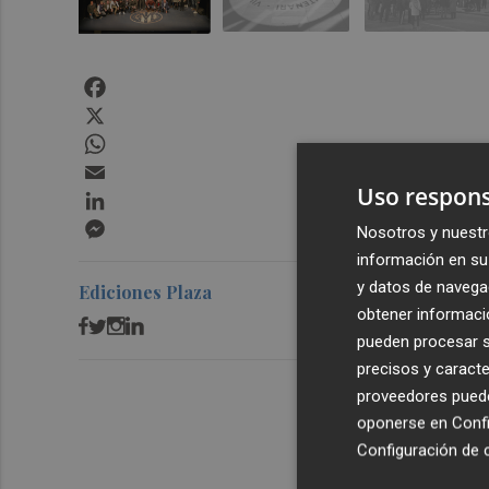
Facebook
X
WhatsApp
Email
Uso respons
LinkedIn
Messenger
Nosotros y nuestr
información en su 
y datos de navega
Ediciones Plaza
obtener informació
pueden procesar su
precisos y caracte
proveedores pueden
oponerse en
Confi
Configuración de 