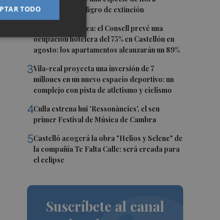
PTAR TODO
autóctona en peligro de extinción
2
Previsión turística: el Consell prevé una
ocupación hotelera del 75% en Castellón en
agosto: los apartamentos alcanzarán un 89%
3
Vila-real proyecta una inversión de 7
millones en un nuevo espacio deportivo: un
complejo con pista de atletismo y ciclismo
4
Culla estrena hui 'Ressonàncies', el seu
primer Festival de Música de Cambra
5
Castelló acogerá la obra "Helios y Selene" de
la compañía Te Falta Calle: será creada para
el eclipse
Suscríbete al canal