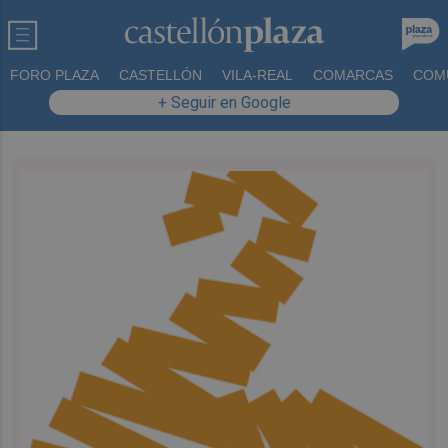
FORO PLAZA
CASTELLÓN
VILA-REAL
COMARCAS
COM
+ Seguir en Google