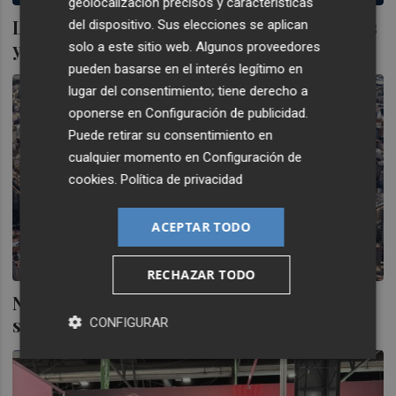
geolocalización precisos y características
La brecha entre las promesas tecnológicas
del dispositivo. Sus elecciones se aplican
y la infraestructura
solo a este sitio web. Algunos proveedores
pueden basarse en el interés legítimo en
lugar del consentimiento; tiene derecho a
oponerse en
Configuración de publicidad
.
Puede retirar su consentimiento en
cualquier momento en
Configuración de
cookies
.
Política de privacidad
ACEPTAR TODO
RECHAZAR TODO
Nuevas propuestas emprendedoras en el
sector inmobiliario
CONFIGURAR