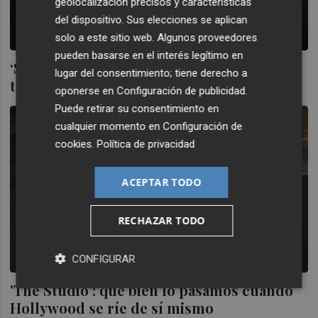
geolocalización precisos y características
del dispositivo. Sus elecciones se aplican
solo a este sitio web. Algunos proveedores
pueden basarse en el interés legítimo en
‘Superestar’: ¿estamos blanqueando la
lugar del consentimiento; tiene derecho a
telebasura?
oponerse en
Configuración de publicidad
.
Puede retirar su consentimiento en
cualquier momento en
Configuración de
cookies
.
Política de privacidad
ACEPTAR TODO
RECHAZAR TODO
CONFIGURAR
'The Studio': qué bien lo pasamos cuando
Hollywood se ríe de sí mismo