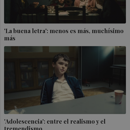
'La buena letra': menos es más, muchísimo
más
'Adolescencia': entre el realismo y el
tremendismo