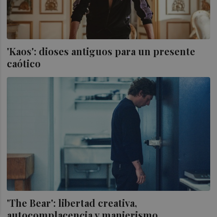
'Kaos': dioses antiguos para un presente
caótico
'The Bear': libertad creativa,
autocomplacencia y manierismo