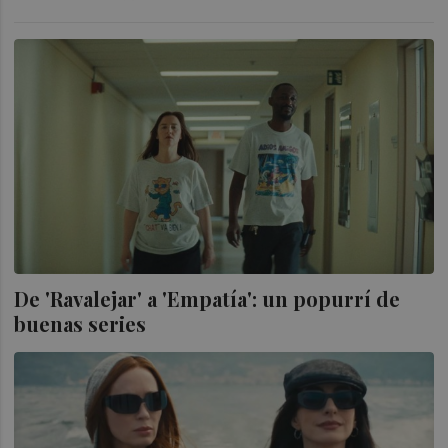
De 'Ravalejar' a 'Empatía': un popurrí de
buenas series