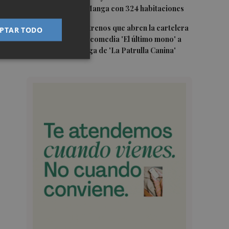
estrellas en La Manga con 324 habitaciones
5
Estos son los estrenos que abren la cartelera
PTAR TODO
en agosto: de la comedia 'El último mono' a
una nueva entrega de 'La Patrulla Canina'