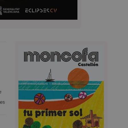
e
des