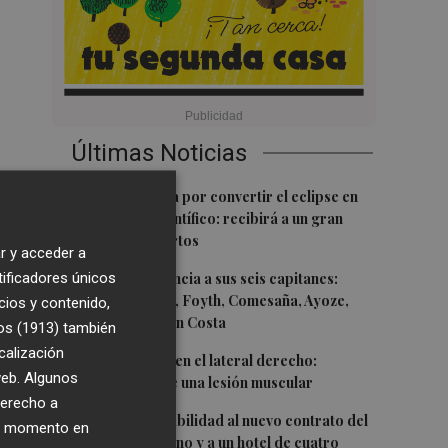
Últimas Noticias
1
Castelló apuesta por convertir el eclipse en
un referente científico: recibirá a un gran
equipo de expertos
r y acceder a
2
tificadores únicos
El Villarreal anuncia a sus seis capitanes:
Gerard Moreno, Foyth, Comesaña, Ayoze,
cios y contenido,
Cardona y Logan Costa
os (1913)
también
calización
3
Más problemas en el lateral derecho:
 web. Algunos
Monferrer sufre una lesión muscular
derecho a
4
San Javier da viabilidad al nuevo contrato del
ier momento en
transporte urbano y a un hotel de cuatro