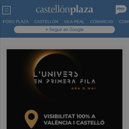
FORO PLAZA
CASTELLÓN
VILA-REAL
COMARCAS
COM
+ Seguir en Google