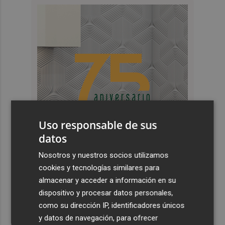
Uso responsable de sus
datos
Nosotros y nuestros socios utilizamos
cookies y tecnologías similares para
almacenar y acceder a información en su
Últimas Noticias
dispositivo y procesar datos personales,
1
Castelló acelera el montaje de la infraestructura en las
como su dirección IP, identificadores únicos
playas y el Planetari del eclipse para convertirlo en "un
y datos de navegación, para ofrecer