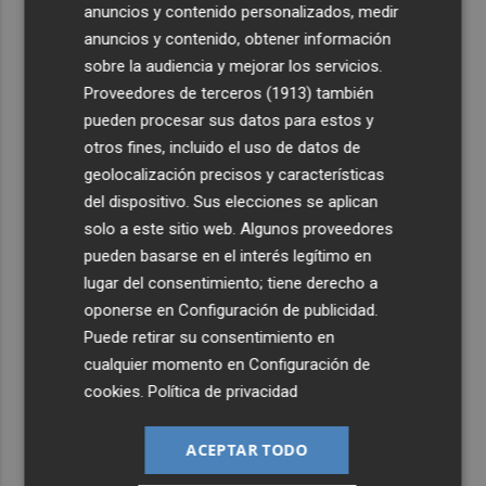
evento histórico"
anuncios y contenido personalizados, medir
anuncios y contenido, obtener información
2
Ruegan precaución con el baño en 13 playas de Águilas,
sobre la audiencia y mejorar los servicios.
Cartagena, Calnegre y San Javier
Proveedores de terceros (1913)
también
3
Israel rechaza el plan de 15 puntos para Gaza impulsado
pueden procesar sus datos para estos y
por EEUU
otros fines, incluido el uso de datos de
4
De Frida Kahlo a Kubrick: un repaso por los eclipses de
geolocalización precisos y características
la cultura
del dispositivo. Sus elecciones se aplican
solo a este sitio web. Algunos proveedores
5
El Villarreal cierra la pretemporada con buenas
pueden basarse en el interés legítimo en
sensaciones y Ayoze como goleador
lugar del consentimiento; tiene derecho a
oponerse en
Configuración de publicidad
.
Puede retirar su consentimiento en
cualquier momento en
Configuración de
cookies
.
Política de privacidad
ACEPTAR TODO