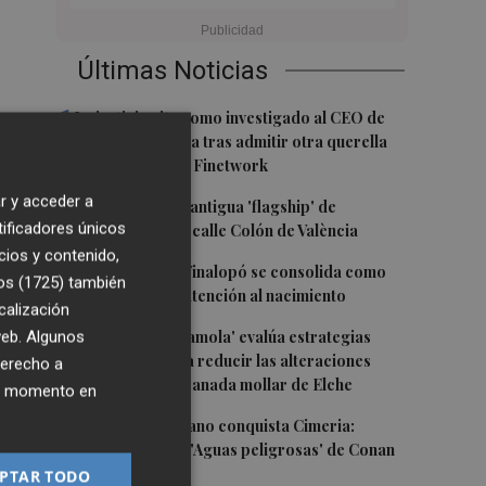
Últimas Noticias
1
La justicia cita como investigado al CEO de
Vodafone España tras admitir otra querella
del fundador de Finetwork
r y acceder a
2
Oysho ocupa la antigua 'flagship' de
tificadores únicos
Nespresso en la calle Colón de València
cios y contenido,
3
El Hospital del Vinalopó se consolida como
os (1725)
también
referente en la atención al nacimiento
calización
4
 web. Algunos
El proyecto 'Gramola' evalúa estrategias
sostenibles para reducir las alteraciones
derecho a
internas de la granada mollar de Elche
ier momento en
5
El talento murciano conquista Cimeria:
Dagnino ilustra 'Aguas peligrosas' de Conan
el Bárbaro
PTAR TODO