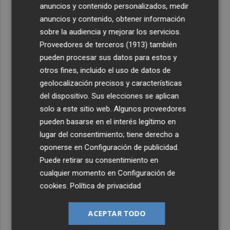
anuncios y contenido personalizados, medir
2
Ruz ya hace planes para un posible futuro de Clarisas,
anuncios y contenido, obtener información
más allá de la rehabilitación: ¿retorno de la Dama?
sobre la audiencia y mejorar los servicios.
3
ViviFind, el buscador inmobiliario con IA surgido del
Proveedores de terceros (1913)
también
PCUMH, prepara sus primeras alianzas con el sector
pueden procesar sus datos para estos y
otros fines, incluido el uso de datos de
4
Castelló apuesta por convertir el eclipse en un referente
geolocalización precisos y características
científico: recibirá a un gran equipo de expertos
del dispositivo. Sus elecciones se aplican
5
El Villarreal anuncia a sus seis capitanes: Gerard
solo a este sitio web. Algunos proveedores
Moreno, Foyth, Comesaña, Ayoze, Cardona y Logan
pueden basarse en el interés legítimo en
Costa
lugar del consentimiento; tiene derecho a
oponerse en
Configuración de publicidad
.
Puede retirar su consentimiento en
cualquier momento en
Configuración de
cookies
.
Política de privacidad
ACEPTAR TODO