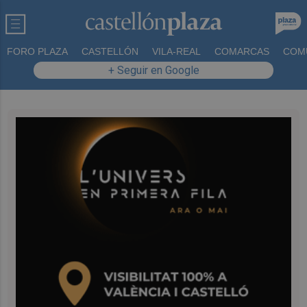
FORO PLAZA
CASTELLÓN
VILA-REAL
COMARCAS
COM
+ Seguir en Google