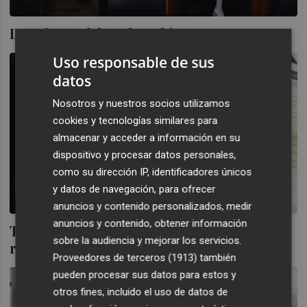
La reforma laboral: un bien menor
Uso responsable de sus
datos
Nosotros y nuestros socios utilizamos
cookies y tecnologías similares para
almacenar y acceder a información en su
dispositivo y procesar datos personales,
como su dirección IP, identificadores únicos
y datos de navegación, para ofrecer
anuncios y contenido personalizados, medir
anuncios y contenido, obtener información
Trabajador autónomo, un deportista de
sobre la audiencia y mejorar los servicios.
riesgo convertido en cajero automático
Proveedores de terceros (1913)
también
pueden procesar sus datos para estos y
otros fines, incluido el uso de datos de