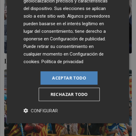
geolocalización precisos y características
del dispositivo. Sus elecciones se aplican
solo a este sitio web. Algunos proveedores
pueden basarse en el interés legítimo en
lugar del consentimiento; tiene derecho a
oponerse en
Configuración de publicidad
.
Puede retirar su consentimiento en
cualquier momento en
Configuración de
La cuesta de enero son Sánchez y Puig
cookies
.
Política de privacidad
ACEPTAR TODO
RECHAZAR TODO
CONFIGURAR