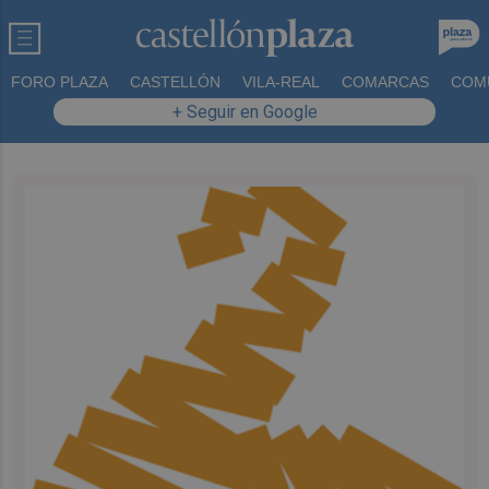
FORO PLAZA
CASTELLÓN
VILA-REAL
COMARCAS
COM
+ Seguir en Google