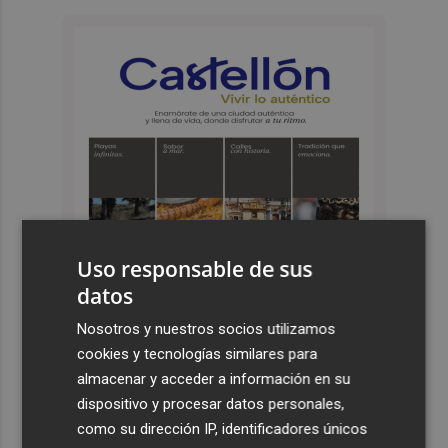
Uso responsable de sus
datos
Nosotros y nuestros socios utilizamos
cookies y tecnologías similares para
almacenar y acceder a información en su
Últimas Noticias
dispositivo y procesar datos personales,
1
Luís Castro: "El equipo debe tener la identidad del club;
como su dirección IP, identificadores únicos
no tener miedo a nadie y, cuando tengamos que sufrir,