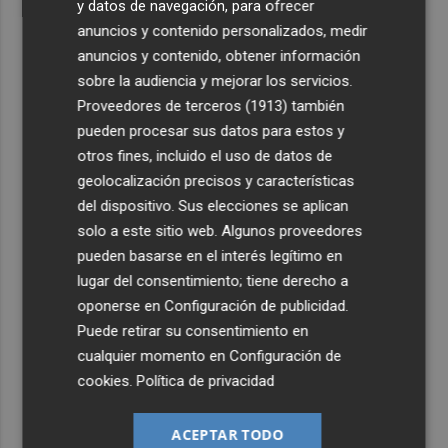
y datos de navegación, para ofrecer
sufrir todos juntos”
anuncios y contenido personalizados, medir
2
anuncios y contenido, obtener información
El Hércules CF encara la quinta semana de preparación
con pruebas exigentes el fin de semana
sobre la audiencia y mejorar los servicios.
Proveedores de terceros (1913)
también
3
Murcia inicia el repintado de señales en Patiño, San Pío
pueden procesar sus datos para estos y
X, Santiago el Mayor, La Murta, Valladolises, Cañada
otros fines, incluido el uso de datos de
Hermosa y Cañadas de San Pedro
geolocalización precisos y características
4
Mariano García, López Nicolás y Bermúdez disputarán
del dispositivo. Sus elecciones se aplican
el Europeo en Birmingham el viernes y el sábado
solo a este sitio web. Algunos proveedores
pueden basarse en el interés legítimo en
5
El BOE publica la orden con los controles fronterizos a
lugar del consentimiento; tiene derecho a
los viajeros procedentes de Italia
oponerse en
Configuración de publicidad
.
Puede retirar su consentimiento en
cualquier momento en
Configuración de
cookies
.
Política de privacidad
ACEPTAR TODO