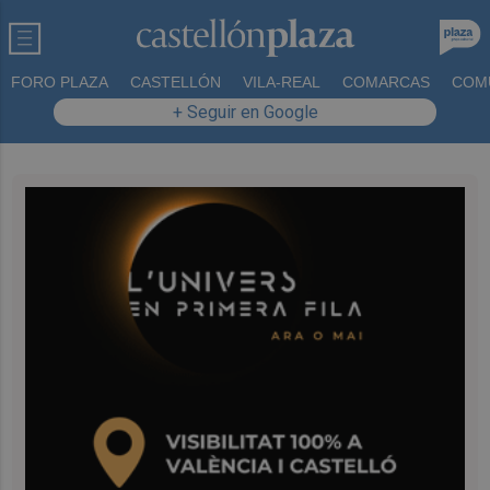
FORO PLAZA
CASTELLÓN
VILA-REAL
COMARCAS
COM
+ Seguir en Google