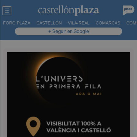
FORO PLAZA
CASTELLÓN
VILA-REAL
COMARCAS
COM
+ Seguir en Google