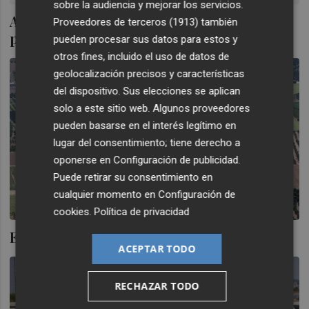
sobre la audiencia y mejorar los servicios.
Aprendizajes creativos para la burocracia
Proveedores de terceros (1913)
también
post-covid. Episodio II
pueden procesar sus datos para estos y
otros fines, incluido el uso de datos de
geolocalización precisos y características
del dispositivo. Sus elecciones se aplican
solo a este sitio web. Algunos proveedores
pueden basarse en el interés legítimo en
lugar del consentimiento; tiene derecho a
oponerse en
Configuración de publicidad
.
Puede retirar su consentimiento en
cualquier momento en
Configuración de
cookies
.
Política de privacidad
El mundo rural tiene futuro
ACEPTAR TODO
RECHAZAR TODO