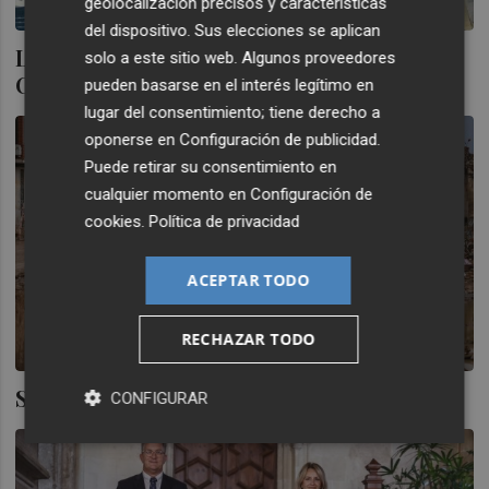
geolocalización precisos y características
del dispositivo. Sus elecciones se aplican
Los más vulnerables, sin respuesta del
solo a este sitio web. Algunos proveedores
Consell
pueden basarse en el interés legítimo en
lugar del consentimiento; tiene derecho a
oponerse en
Configuración de publicidad
.
Puede retirar su consentimiento en
cualquier momento en
Configuración de
cookies
.
Política de privacidad
ACEPTAR TODO
RECHAZAR TODO
Seis meses sin verdad
CONFIGURAR