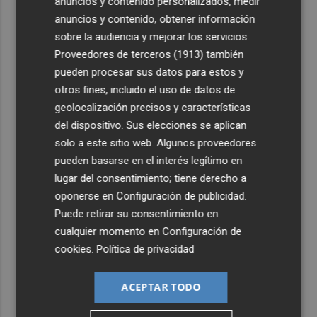
2
anuncios y contenido personalizados, medir
es más líder
anuncios y contenido, obtener información
sobre la audiencia y mejorar los servicios.
3
España amplía a siete aeropuertos, entre ellos Alicante-
Proveedores de terceros (1913)
también
Elche y Manises, los controles aleatorios a viajeros de
pueden procesar sus datos para estos y
Italia
otros fines, incluido el uso de datos de
4
La Biblioteca Valenciana conmemora el 750 aniversario
geolocalización precisos y características
del legado de Jaume I
del dispositivo. Sus elecciones se aplican
5
Una gran cadena humana de cariño y reivindicación se
solo a este sitio web. Algunos proveedores
vuelve a abrazar en las playas por el Mar Menor
pueden basarse en el interés legítimo en
lugar del consentimiento; tiene derecho a
oponerse en
Configuración de publicidad
.
Puede retirar su consentimiento en
cualquier momento en
Configuración de
cookies
.
Política de privacidad
ACEPTAR TODO