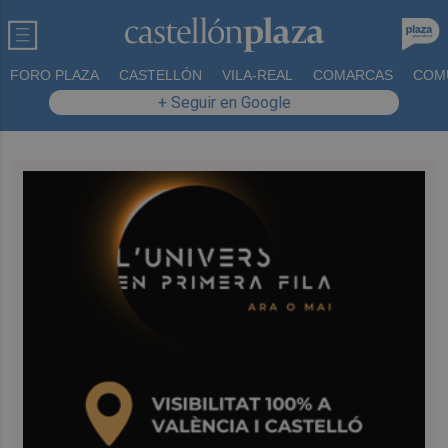
FORO PLAZA
CASTELLÓN
VILA-REAL
COMARCAS
COM
+ Seguir en Google