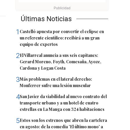
Últimas Noticias
1
Castelló apuesta por convertir el eclipse en
un referente científico: recibirá a un gran
equipo de expertos
2
El Villarreal anuncia a sus seis capitanes:
Gerard Moreno, Foyth, Comesaña, Ayoze,
Cardona y Logan Costa
3
Más problemas en el lateral derecho:
Monferrer sufre una lesión muscular
4
San Javier da viabilidad al nuevo contrato del
transporte urbano y a un hotel de cuatro
estrellas en La Manga con 324 habitaciones
5
Estos son los estrenos que abren la cartelera
en agosto: de la comedia 'El último mono' a