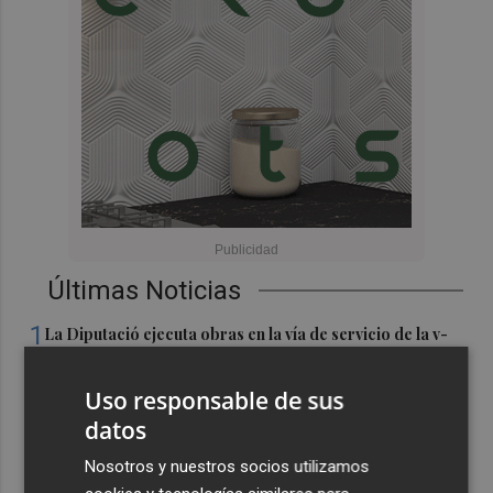
Últimas Noticias
1
La Diputació ejecuta obras en la vía de servicio de la v-
21 para reforzar la movilidad en l'Horta Nord
Uso responsable de sus
2
Shein sondea a inversores con una valoración inferior a
30.000 millones de dólares para su OPV, según FT
datos
3
Florentino Pérez refuerza su posición como principal
Nosotros y nuestros socios utilizamos
accionista de ACS y eleva su participación al 15%