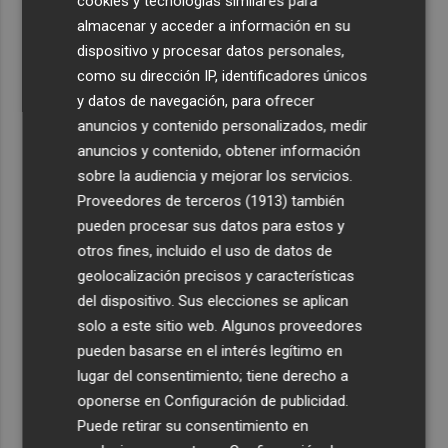
cookies y tecnologías similares para
almacenar y acceder a información en su
4
La Femp se coordina con los gobiernos locales para el
dispositivo y procesar datos personales,
eclipse solar del 12 de agosto
como su dirección IP, identificadores únicos
5
El incendio del Cerro Maestre de Jumilla activa el Plan
y datos de navegación, para ofrecer
Infomur en situación 1
anuncios y contenido personalizados, medir
anuncios y contenido, obtener información
sobre la audiencia y mejorar los servicios.
Proveedores de terceros (1913)
también
pueden procesar sus datos para estos y
otros fines, incluido el uso de datos de
geolocalización precisos y características
del dispositivo. Sus elecciones se aplican
solo a este sitio web. Algunos proveedores
pueden basarse en el interés legítimo en
lugar del consentimiento; tiene derecho a
oponerse en
Configuración de publicidad
.
Puede retirar su consentimiento en