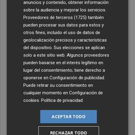
anuncios y contenido, obtener información
3
Abre en Murcia el primer Planet Fitness de la Región con
sobre la audiencia y mejorar los servicios.
su lema 'No juzgamos'
Proveedores de terceros (1725)
también
4
El Consorcio movilizará 182 bomberos el día del eclipse
pueden procesar sus datos para estos y
y recomienda evitar zonas forestales
otros fines, incluido el uso de datos de
geolocalización precisos y características
5
Más de 4.000 personas disfrutan de las piscinas
del dispositivo. Sus elecciones se aplican
temporales en Paiporta durante las primeras dos
solo a este sitio web. Algunos proveedores
semanas
pueden basarse en el interés legítimo en
lugar del consentimiento; tiene derecho a
oponerse en
Configuración de publicidad
.
Puede retirar su consentimiento en
cualquier momento en
Configuración de
cookies
.
Política de privacidad
ACEPTAR TODO
RECHAZAR TODO