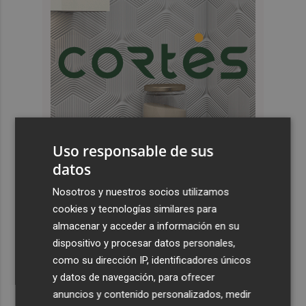
Uso responsable de sus
datos
Nosotros y nuestros socios utilizamos
Últimas Noticias
cookies y tecnologías similares para
1
El futuro centro para mayores del barrio de Sant Antoni
almacenar y acceder a información en su
ofrecerá 100 plazas y una "programación activa"
dispositivo y procesar datos personales,
como su dirección IP, identificadores únicos
2
El queso de Murcia al vino 'Tío Resti', elaborado en
y datos de navegación, para ofrecer
Caravaca, elegido el mejor 'madurado de cabra' de
anuncios y contenido personalizados, medir
España 2025