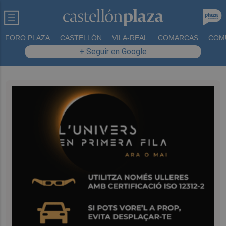
FORO PLAZA
CASTELLÓN
VILA-REAL
COMARCAS
COM
+ Seguir en Google