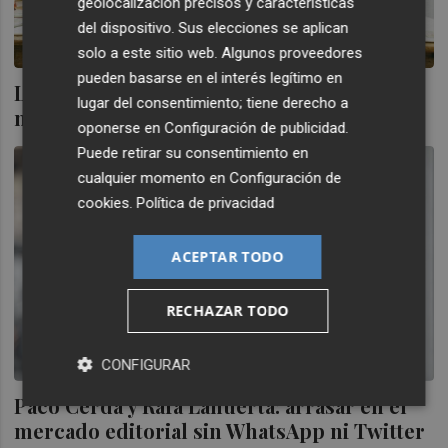
geolocalización precisos y características
del dispositivo. Sus elecciones se aplican
solo a este sitio web. Algunos proveedores
pueden basarse en el interés legítimo en
Las alfombras de Haizea Nájera: creación
lugar del consentimiento; tiene derecho a
más allá de la industria de la moda
oponerse en
Configuración de publicidad
.
Puede retirar su consentimiento en
cualquier momento en
Configuración de
cookies
.
Política de privacidad
ACEPTAR TODO
RECHAZAR TODO
CONFIGURAR
Paco Cerdà y Rafa Lahuerta: arrasar en el
mercado editorial sin WhatsApp ni Twitter