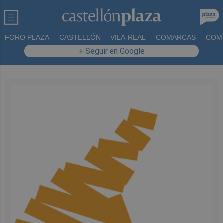
FORO PLAZA
CASTELLÓN
VILA-REAL
COMARCAS
COM
+ Seguir en Google