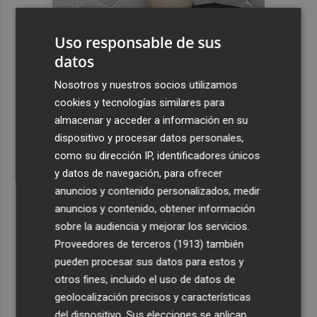
Uso responsable de sus
datos
Últimas Noticias
Nosotros y nuestros socios utilizamos
1
La Diputació ejecuta obras en la vía de servicio de la v-
cookies y tecnologías similares para
21 para reforzar la movilidad en l'Horta Nord
almacenar y acceder a información en su
dispositivo y procesar datos personales,
2
Shein sondea a inversores con una valoración inferior a
como su dirección IP, identificadores únicos
30.000 millones de dólares para su OPV, según FT
y datos de navegación, para ofrecer
3
Florentino Pérez refuerza su posición como principal
anuncios y contenido personalizados, medir
accionista de ACS y eleva su participación al 15%
anuncios y contenido, obtener información
sobre la audiencia y mejorar los servicios.
4
La Femp se coordina con los gobiernos locales para el
Proveedores de terceros (1913)
también
eclipse solar del 12 de agosto
pueden procesar sus datos para estos y
5
El incendio del Cerro Maestre de Jumilla activa el Plan
otros fines, incluido el uso de datos de
Infomur en situación 1
geolocalización precisos y características
del dispositivo. Sus elecciones se aplican