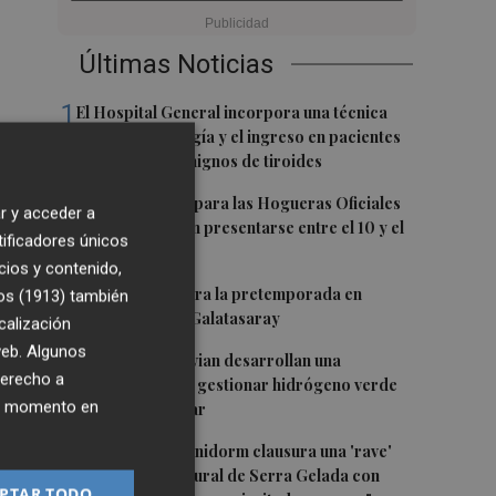
Últimas Noticias
1
El Hospital General incorpora una técnica
que evita la cirugía y el ingreso en pacientes
con nódulos benignos de tiroides
2
Las propuestas para las Hogueras Oficiales
r y acceder a
de 2027 deberán presentarse entre el 10 y el
tificadores únicos
24 de agosto
cios y contenido,
3
El Villarreal cierra la pretemporada en
os (1913)
también
Turquía ante el Galatasaray
calización
 web. Algunos
4
Espaitec y Abervian desarrollan una
derecho a
tecnología para gestionar hidrógeno verde
ier momento en
con energía solar
5
La Policía de Benidorm clausura una 'rave'
en el parque natural de Serra Gelada con
PTAR TODO