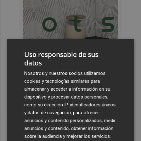
Uso responsable de sus
datos
Últimas Noticias
Nosotros y nuestros socios utilizamos
1
El desempleo en EEUU baja en julio al 4,1 %, con una
cookies y tecnologías similares para
pérdida de 23.000 empleos
almacenar y acceder a información en su
dispositivo y procesar datos personales,
2
Activado el máximo nivel de preemergencia frente a
como su dirección IP, identificadores únicos
incendios en la Comunitat toda la jornada del eclipse
y datos de navegación, para ofrecer
3
Bétera lleva su ‘aroma de somni’ a todos los rincones de
anuncios y contenido personalizados, medir
la Comunitat
anuncios y contenido, obtener información
4
sobre la audiencia y mejorar los servicios.
Xàtiva restringirá el acceso al Castillo con vehículos