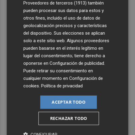
particulares durante el eclipse del próximo 12 de agosto
Proveedores de terceros (1913)
también
pueden procesar sus datos para estos y
5
La convocatoria europea de gigafactorías de IA puede
otros fines, incluido el uso de datos de
activar una cadena industrial en centros de datos,
geolocalización precisos y características
energía, 'cloud' y ciberseguridad
del dispositivo. Sus elecciones se aplican
solo a este sitio web. Algunos proveedores
pueden basarse en el interés legítimo en
lugar del consentimiento; tiene derecho a
oponerse en
Configuración de publicidad
.
Puede retirar su consentimiento en
cualquier momento en
Configuración de
cookies
.
Política de privacidad
ACEPTAR TODO
RECHAZAR TODO
CONFIGURAR