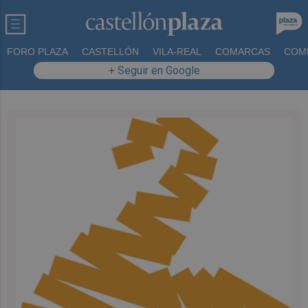
FORO PLAZA
CASTELLÓN
VILA-REAL
COMARCAS
COM
+ Seguir en Google