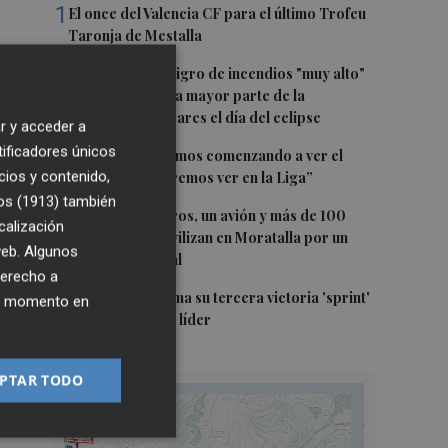
1
El once del Valencia CF para el último Trofeu
Taronja de Mestalla
2
Aemet prevé peligro de incendios "muy alto"
o "extremo" en la mayor parte de la
Península y Baleares el día del eclipse
r y acceder a
tificadores únicos
3
Company: “Estamos comenzando a ver el
cios y contenido,
equipo que queremos ver en la Liga”
os (1913)
también
4
Ocho helicópteros, un avión y más de 100
calización
brigadas se movilizan en Moratalla por un
 web. Algunos
incendio forestal
derecho a
5
Jorge Martín suma su tercera victoria 'sprint'
ier momento en
del año y es más líder
PTAR TODO