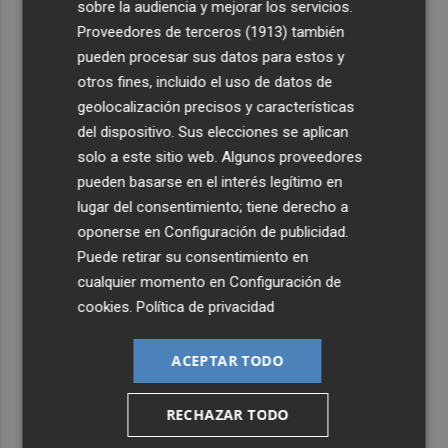
sobre la audiencia y mejorar los servicios.
4
Murcia registra 626 colonias felinas en todo el municipio
Proveedores de terceros (1913)
también
y esteriliza a cerca de 2.990 gatos
pueden procesar sus datos para estos y
otros fines, incluido el uso de datos de
5
Luís Castro: "El equipo debe tener la identidad del club;
geolocalización precisos y características
no tener miedo a nadie y, cuando tengamos que sufrir,
del dispositivo. Sus elecciones se aplican
sufrir todos juntos”
solo a este sitio web. Algunos proveedores
pueden basarse en el interés legítimo en
lugar del consentimiento; tiene derecho a
oponerse en
Configuración de publicidad
.
Puede retirar su consentimiento en
cualquier momento en
Configuración de
cookies
.
Política de privacidad
ACEPTAR TODO
RECHAZAR TODO