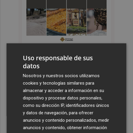
Uso responsable de sus
Últimas Noticias
datos
1
El Tesoro cierra el martes las subastas de agosto con
Nosotros y nuestros socios utilizamos
una emisión de letras a tres y nueve meses
cookies y tecnologías similares para
almacenar y acceder a información en su
2
Los seis EcoPuntos móviles de Murcia se mantienen
dispositivo y procesar datos personales,
activos en verano tras recoger 122 toneladas de
como su dirección IP, identificadores únicos
residuos en el inicio de 2026
y datos de navegación, para ofrecer
3
Los medios de extinción trabajan en los frentes de Catí y
anuncios y contenido personalizados, medir
Tírig tras controlarse el incendio de la Sierra
anuncios y contenido, obtener información
Engarcerán