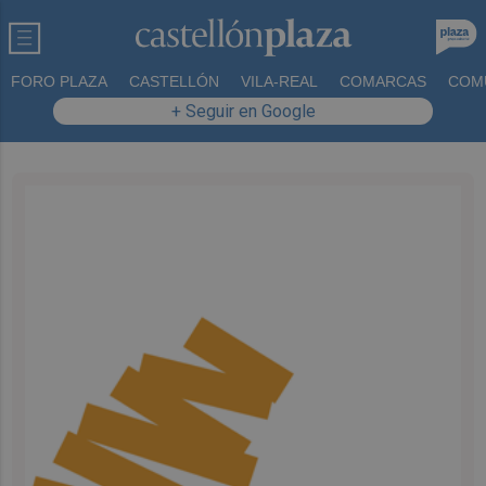
FORO PLAZA
CASTELLÓN
VILA-REAL
COMARCAS
COM
+ Seguir en Google