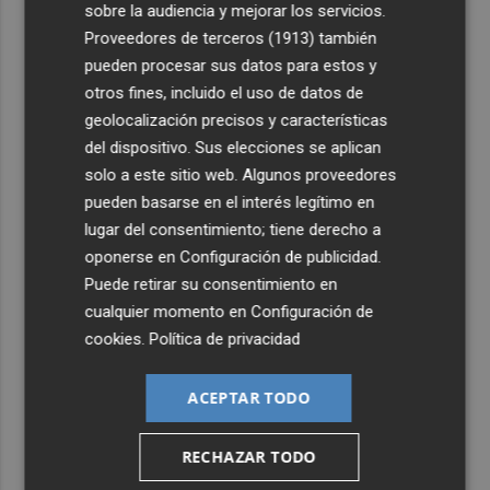
sobre la audiencia y mejorar los servicios.
4
Proveedores de terceros (1913)
también
Los talleres de ‘Magia en los Barrios’ de Castelló llegan
al Grupo Reyes
pueden procesar sus datos para estos y
otros fines, incluido el uso de datos de
5
Informe del CEAM sobre el incendio de la Vall d'Uixó: la
geolocalización precisos y características
vegetación perdió el 51% de humedad en los meses
del dispositivo. Sus elecciones se aplican
previos
solo a este sitio web. Algunos proveedores
pueden basarse en el interés legítimo en
lugar del consentimiento; tiene derecho a
oponerse en
Configuración de publicidad
.
Puede retirar su consentimiento en
cualquier momento en
Configuración de
cookies
.
Política de privacidad
ACEPTAR TODO
RECHAZAR TODO