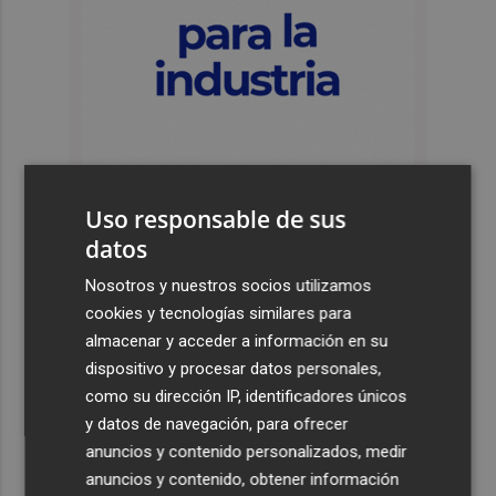
Uso responsable de sus
datos
Últimas Noticias
Nosotros y nuestros socios utilizamos
1
La Biblioteca Valenciana conmemora el 750 aniversario
cookies y tecnologías similares para
del legado de Jaume I
almacenar y acceder a información en su
dispositivo y procesar datos personales,
2
Levantan el confinamiento del municipio castellonense
como su dirección IP, identificadores únicos
de Sierra Engarcerán por el incendio
y datos de navegación, para ofrecer
3
Juan Tallón, Marta Jiménez Serrano o Juan Evaristo Valls
anuncios y contenido personalizados, medir
Boix, protagonistas de la programación de agosto de
anuncios y contenido, obtener información
Entre Libros en Benicàssim