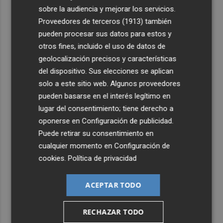
3
La capacidad de los modelos de IA para burlar la
sobre la audiencia y mejorar los servicios.
seguridad alarma a gobiernos y empresas
Proveedores de terceros (1913)
también
pueden procesar sus datos para estos y
4
El eclipse solar dispara el turismo y las búsquedas de
otros fines, incluido el uso de datos de
alojamiento crecen hasta un 500%
geolocalización precisos y características
5
El cubano Papillo triunfa en el certamen del Trovo
del dispositivo. Sus elecciones se aplican
Pascual García-Mateos de La Unión
solo a este sitio web. Algunos proveedores
pueden basarse en el interés legítimo en
lugar del consentimiento; tiene derecho a
oponerse en
Configuración de publicidad
.
Puede retirar su consentimiento en
cualquier momento en
Configuración de
cookies
.
Política de privacidad
ACEPTAR TODO
RECHAZAR TODO