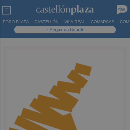
FORO PLAZA
CASTELLÓN
VILA-REAL
COMARCAS
COM
+ Seguir en Google