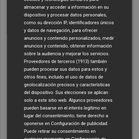
4
Renfe ofrecerá autobuses para el tramo Crevillent-
almacenar y acceder a información en su
Torrellano por las obras en el Cercanías Murcia-
dispositivo y procesar datos personales,
Alicante del 17 al 25 de agosto
como su dirección IP, identificadores únicos
5
Trevor Jones, compositor de 'El último mohicano' o
y datos de navegación, para ofrecer
'Excalibur', asistirá a la 8ª edición de SONAFILM
anuncios y contenido personalizados, medir
anuncios y contenido, obtener información
sobre la audiencia y mejorar los servicios.
Proveedores de terceros (1913)
también
pueden procesar sus datos para estos y
otros fines, incluido el uso de datos de
geolocalización precisos y características
del dispositivo. Sus elecciones se aplican
solo a este sitio web. Algunos proveedores
pueden basarse en el interés legítimo en
lugar del consentimiento; tiene derecho a
oponerse en
Configuración de publicidad
.
Puede retirar su consentimiento en