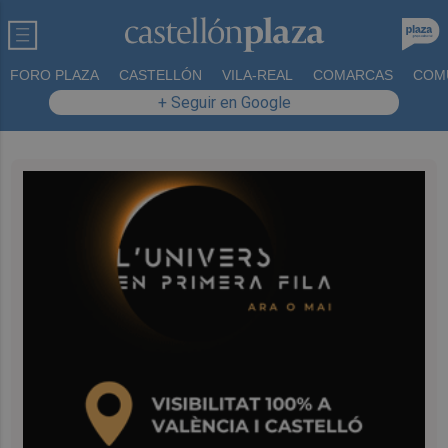
FORO PLAZA
CASTELLÓN
VILA-REAL
COMARCAS
COM
+ Seguir en Google