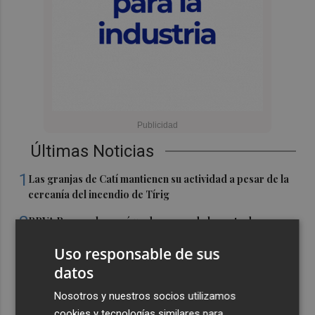
Últimas Noticias
1
Las granjas de Catí mantienen su actividad a pesar de la
cercanía del incendio de Tírig
2
BBVA Research prevé un descenso de la venta de
vivienda del 7,3% en 2026 y una bajada de precios del
Uso responsable de sus
12%
datos
3
Los actores de 'Valle Salvaje', la serie de La 1 y Netflix,
participarán en la 2ª edición de Benissa en Corto
Nosotros y nuestros socios utilizamos
cookies y tecnologías similares para