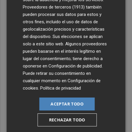
Proveedores de terceros (1913)
también
4
La Biblioteca Valenciana conmemora el 750 aniversario
pueden procesar sus datos para estos y
del legado de Jaume I
otros fines, incluido el uso de datos de
5
Una gran cadena humana de cariño y reivindicación se
geolocalización precisos y características
vuelve a abrazar en las playas por el Mar Menor
del dispositivo. Sus elecciones se aplican
solo a este sitio web. Algunos proveedores
pueden basarse en el interés legítimo en
lugar del consentimiento; tiene derecho a
oponerse en
Configuración de publicidad
.
Puede retirar su consentimiento en
cualquier momento en
Configuración de
cookies
.
Política de privacidad
ACEPTAR TODO
RECHAZAR TODO