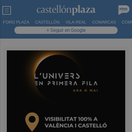
FORO PLAZA
CASTELLÓN
VILA-REAL
COMARCAS
COM
+ Seguir en Google