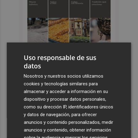
Uso responsable de sus
datos
Últimas Noticias
Nosotros y nuestros socios utilizamos
cookies y tecnologías similares para
1
Siete helicópteros, un avión y más de 100 brigadas se
almacenar y acceder a información en su
movilizan en Moratalla por un incendio forestal
dispositivo y procesar datos personales,
2
Jorge Martín suma su tercera victoria 'sprint' del año y
como su dirección IP, identificadores únicos
es más líder
y datos de navegación, para ofrecer
anuncios y contenido personalizados, medir
3
España amplía a siete aeropuertos, entre ellos Alicante-
anuncios y contenido, obtener información
Elche y Manises, los controles aleatorios a viajeros de
Italia
sobre la audiencia y mejorar los servicios.