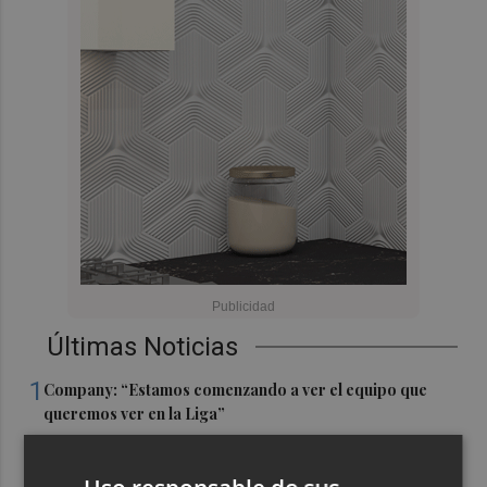
Últimas Noticias
1
Company: “Estamos comenzando a ver el equipo que
queremos ver en la Liga”
2
Ocho helicópteros, un avión y más de 100 brigadas se
movilizan en Moratalla por un incendio forestal