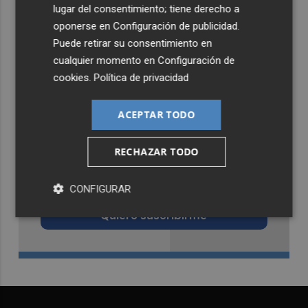
lugar del consentimiento; tiene derecho a
oponerse en
Configuración de publicidad
.
Puede retirar su consentimiento en
cualquier momento en
Configuración de
cookies
.
Política de privacidad
ACEPTAR TODO
RECHAZAR TODO
Recibe toda la actualidad de
Castellón Plaza en tu correo
CONFIGURAR
Quiero suscribirme