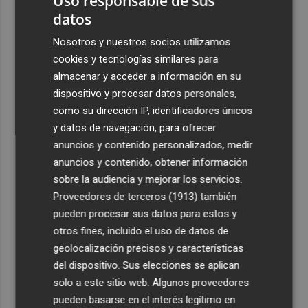
Uso responsable de sus
datos
3
Jorge Martín suma su tercera victoria 'sprint' del año y
es más líder
Nosotros y nuestros socios utilizamos
cookies y tecnologías similares para
4
España amplía a siete aeropuertos, entre ellos Alicante-
almacenar y acceder a información en su
Elche y Manises, los controles aleatorios a viajeros de
Italia
dispositivo y procesar datos personales,
como su dirección IP, identificadores únicos
5
La Biblioteca Valenciana conmemora el 750 aniversario
y datos de navegación, para ofrecer
del legado de Jaume I
anuncios y contenido personalizados, medir
anuncios y contenido, obtener información
sobre la audiencia y mejorar los servicios.
Proveedores de terceros (1913)
también
pueden procesar sus datos para estos y
otros fines, incluido el uso de datos de
geolocalización precisos y características
del dispositivo. Sus elecciones se aplican
solo a este sitio web. Algunos proveedores
pueden basarse en el interés legítimo en