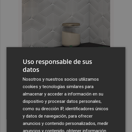
Uso responsable de sus
datos
Últimas Noticias
Nosotros y nuestros socios utilizamos
1
Castelló apuesta por convertir el eclipse en un referente
cookies y tecnologías similares para
científico: recibirá a un gran equipo de expertos
almacenar y acceder a información en su
2
El Villarreal anuncia a sus seis capitanes: Gerard
dispositivo y procesar datos personales,
Moreno, Foyth, Comesaña, Ayoze, Cardona y Logan
como su dirección IP, identificadores únicos
Costa
y datos de navegación, para ofrecer
anuncios y contenido personalizados, medir
3
Más problemas en el lateral derecho: Monferrer sufre
anuncios y contenido, obtener información
una lesión muscular