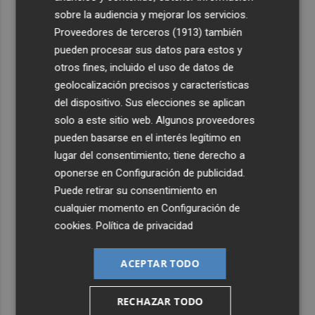
sobre la audiencia y mejorar los servicios.
4
San Javier da viabilidad al nuevo contrato del transporte
Proveedores de terceros (1913)
también
urbano y a un hotel de cuatro estrellas en La Manga con
pueden procesar sus datos para estos y
324 habitaciones
otros fines, incluido el uso de datos de
5
Estos son los estrenos que abren la cartelera en agosto:
geolocalización precisos y características
de la comedia 'El último mono' a una nueva entrega de
del dispositivo. Sus elecciones se aplican
'La Patrulla Canina'
solo a este sitio web. Algunos proveedores
pueden basarse en el interés legítimo en
lugar del consentimiento; tiene derecho a
oponerse en
Configuración de publicidad
.
Puede retirar su consentimiento en
cualquier momento en
Configuración de
cookies
.
Política de privacidad
ACEPTAR TODO
RECHAZAR TODO