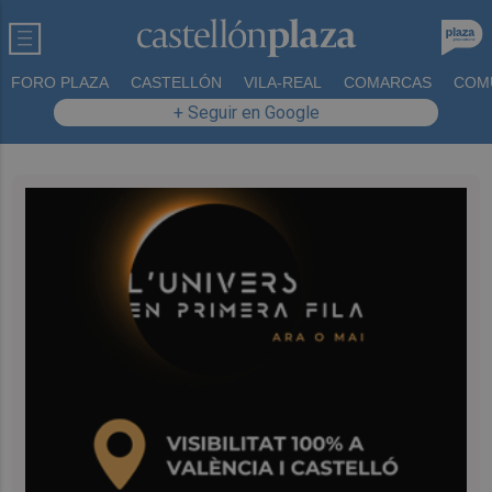
FORO PLAZA
CASTELLÓN
VILA-REAL
COMARCAS
COM
+ Seguir en Google