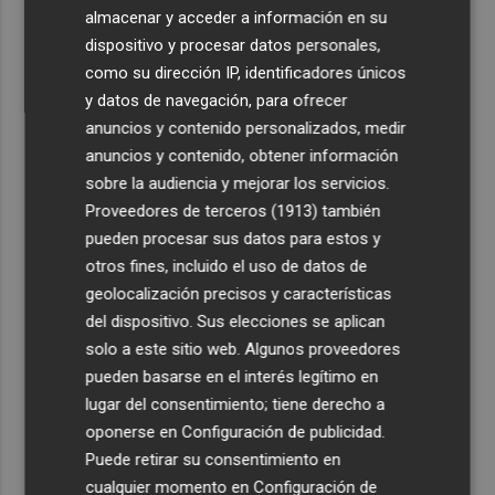
4
La Femp se coordina con los gobiernos locales para el
almacenar y acceder a información en su
eclipse solar del 12 de agosto
dispositivo y procesar datos personales,
como su dirección IP, identificadores únicos
5
El incendio del Cerro Maestre de Jumilla activa el Plan
y datos de navegación, para ofrecer
Infomur en situación 1
anuncios y contenido personalizados, medir
anuncios y contenido, obtener información
sobre la audiencia y mejorar los servicios.
Proveedores de terceros (1913)
también
pueden procesar sus datos para estos y
otros fines, incluido el uso de datos de
geolocalización precisos y características
del dispositivo. Sus elecciones se aplican
solo a este sitio web. Algunos proveedores
pueden basarse en el interés legítimo en
lugar del consentimiento; tiene derecho a
oponerse en
Configuración de publicidad
.
Puede retirar su consentimiento en
cualquier momento en
Configuración de