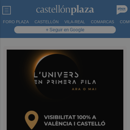
FORO PLAZA
CASTELLÓN
VILA-REAL
COMARCAS
COM
+ Seguir en Google