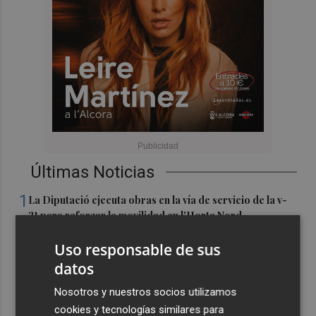
Últimas Noticias
1
La Diputació ejecuta obras en la vía de servicio de la v-
21 para reforzar la movilidad en l'Horta Nord
2
Shein sondea a inversores con una valoración inferior a
Uso responsable de sus
30.000 millones de dólares para su OPV, según FT
datos
3
Florentino Pérez refuerza su posición como principal
Nosotros y nuestros socios utilizamos
accionista de ACS y eleva su participación al 15%
cookies y tecnologías similares para