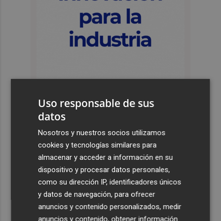
Uso responsable de sus
datos
Últimas Noticias
Nosotros y nuestros socios utilizamos
1
Castelló apuesta por convertir el eclipse en un referente
cookies y tecnologías similares para
científico: recibirá a un gran equipo de expertos
almacenar y acceder a información en su
2
El Villarreal anuncia a sus seis capitanes: Gerard
dispositivo y procesar datos personales,
Moreno, Foyth, Comesaña, Ayoze, Cardona y Logan
como su dirección IP, identificadores únicos
Costa
y datos de navegación, para ofrecer
anuncios y contenido personalizados, medir
3
Más problemas en el lateral derecho: Monferrer sufre
anuncios y contenido, obtener información
una lesión muscular