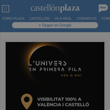
FORO PLAZA
CASTELLÓN
VILA-REAL
COMARCAS
COM
+ Seguir en Google