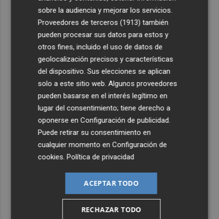
sobre la audiencia y mejorar los servicios.
4
San Javier da viabilidad al nuevo contrato del transporte
Proveedores de terceros (1913)
también
urbano y a un hotel de cuatro estrellas en La Manga con
pueden procesar sus datos para estos y
324 habitaciones
otros fines, incluido el uso de datos de
5
Estos son los estrenos que abren la cartelera en agosto:
geolocalización precisos y características
de la comedia 'El último mono' a una nueva entrega de
del dispositivo. Sus elecciones se aplican
'La Patrulla Canina'
solo a este sitio web. Algunos proveedores
pueden basarse en el interés legítimo en
lugar del consentimiento; tiene derecho a
oponerse en
Configuración de publicidad
.
Puede retirar su consentimiento en
cualquier momento en
Configuración de
cookies
.
Política de privacidad
ACEPTAR TODO
RECHAZAR TODO