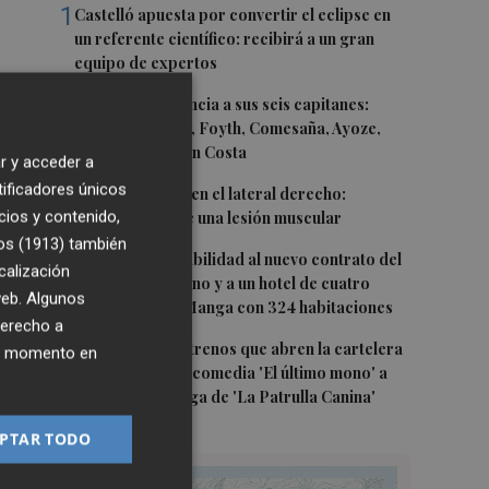
1
Castelló apuesta por convertir el eclipse en
un referente científico: recibirá a un gran
equipo de expertos
2
El Villarreal anuncia a sus seis capitanes:
Gerard Moreno, Foyth, Comesaña, Ayoze,
Cardona y Logan Costa
r y acceder a
tificadores únicos
3
Más problemas en el lateral derecho:
cios y contenido,
Monferrer sufre una lesión muscular
os (1913)
también
4
San Javier da viabilidad al nuevo contrato del
calización
transporte urbano y a un hotel de cuatro
 web. Algunos
estrellas en La Manga con 324 habitaciones
derecho a
5
Estos son los estrenos que abren la cartelera
ier momento en
en agosto: de la comedia 'El último mono' a
una nueva entrega de 'La Patrulla Canina'
PTAR TODO