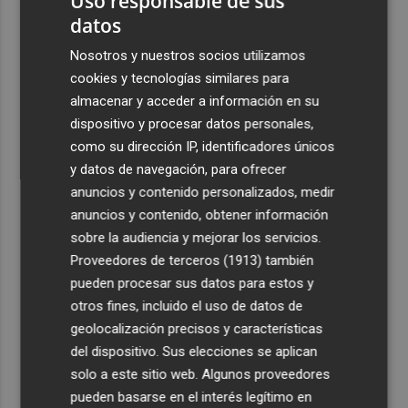
Uso responsable de sus
datos
3
Ferran Torres, recibido con un baño de masas en su
pueblo: "Allá donde voy siempre digo que soy de Foios"
Nosotros y nuestros socios utilizamos
cookies y tecnologías similares para
4
Foios se vuelca con Ferran Torres
almacenar y acceder a información en su
dispositivo y procesar datos personales,
5
Las '200 vidas' que llevaron a Paco Rabal de Águilas a la
como su dirección IP, identificadores únicos
cima del cine: un documental recupera la voz y la mirada
y datos de navegación, para ofrecer
del actor
anuncios y contenido personalizados, medir
anuncios y contenido, obtener información
sobre la audiencia y mejorar los servicios.
Proveedores de terceros (1913)
también
pueden procesar sus datos para estos y
otros fines, incluido el uso de datos de
geolocalización precisos y características
del dispositivo. Sus elecciones se aplican
solo a este sitio web. Algunos proveedores
pueden basarse en el interés legítimo en