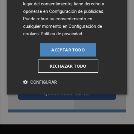
lugar del consentimiento; tiene derecho a
oponerse en
Configuración de publicidad
.
Puede retirar su consentimiento en
cualquier momento en
Configuración de
cookies
.
Política de privacidad
ACEPTAR TODO
RECHAZAR TODO
Recibe toda la actualidad de
Castellón Plaza en tu correo
CONFIGURAR
Quiero suscribirme