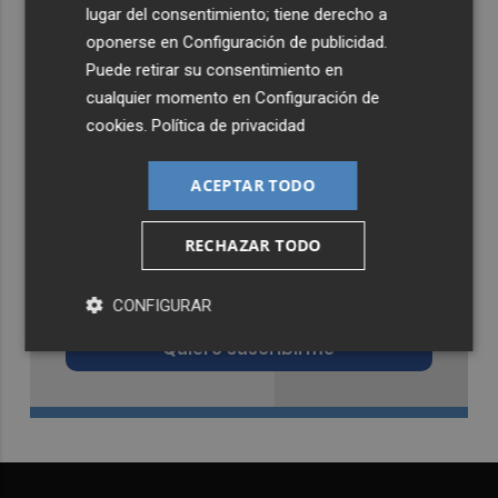
lugar del consentimiento; tiene derecho a
oponerse en
Configuración de publicidad
.
Puede retirar su consentimiento en
cualquier momento en
Configuración de
cookies
.
Política de privacidad
ACEPTAR TODO
RECHAZAR TODO
Recibe toda la actualidad de
Castellón Plaza en tu correo
CONFIGURAR
Quiero suscribirme