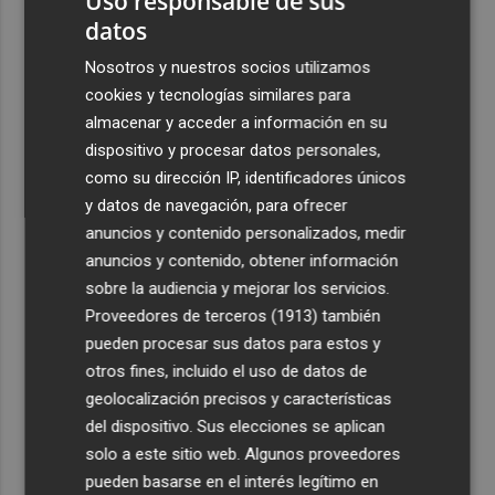
Uso responsable de sus
el día del eclipse
datos
3
Company: “Estamos comenzando a ver el equipo que
Nosotros y nuestros socios utilizamos
queremos ver en la Liga”
cookies y tecnologías similares para
4
almacenar y acceder a información en su
Ocho helicópteros, un avión y más de 100 brigadas se
movilizan en Moratalla por un incendio forestal
dispositivo y procesar datos personales,
como su dirección IP, identificadores únicos
5
Jorge Martín suma su tercera victoria 'sprint' del año y
y datos de navegación, para ofrecer
es más líder
anuncios y contenido personalizados, medir
anuncios y contenido, obtener información
sobre la audiencia y mejorar los servicios.
Proveedores de terceros (1913)
también
pueden procesar sus datos para estos y
otros fines, incluido el uso de datos de
geolocalización precisos y características
del dispositivo. Sus elecciones se aplican
solo a este sitio web. Algunos proveedores
pueden basarse en el interés legítimo en