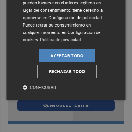
pueden basarse en el interés legítimo en
lugar del consentimiento; tiene derecho a
oponerse en
Configuración de publicidad
.
Puede retirar su consentimiento en
cualquier momento en
Configuración de
cookies
.
Política de privacidad
ACEPTAR TODO
RECHAZAR TODO
Recibe toda la actualidad de
CONFIGURAR
Castellón Plaza en tu correo
Quiero suscribirme