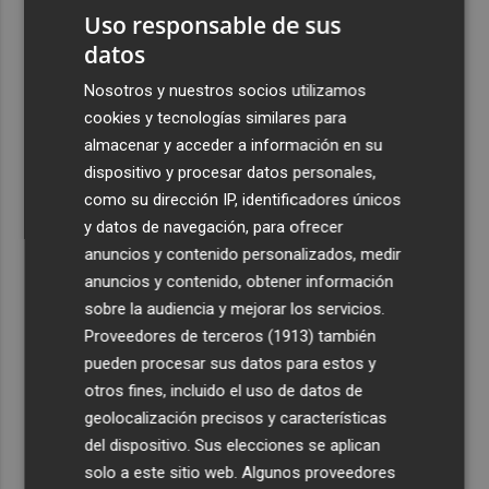
Costa
Uso responsable de sus
datos
3
Más problemas en el lateral derecho: Monferrer sufre
una lesión muscular
Nosotros y nuestros socios utilizamos
cookies y tecnologías similares para
4
San Javier da viabilidad al nuevo contrato del transporte
almacenar y acceder a información en su
urbano y a un hotel de cuatro estrellas en La Manga con
324 habitaciones
dispositivo y procesar datos personales,
como su dirección IP, identificadores únicos
5
Estos son los estrenos que abren la cartelera en agosto:
y datos de navegación, para ofrecer
de la comedia 'El último mono' a una nueva entrega de
anuncios y contenido personalizados, medir
'La Patrulla Canina'
anuncios y contenido, obtener información
sobre la audiencia y mejorar los servicios.
Proveedores de terceros (1913)
también
pueden procesar sus datos para estos y
otros fines, incluido el uso de datos de
geolocalización precisos y características
del dispositivo. Sus elecciones se aplican
solo a este sitio web. Algunos proveedores