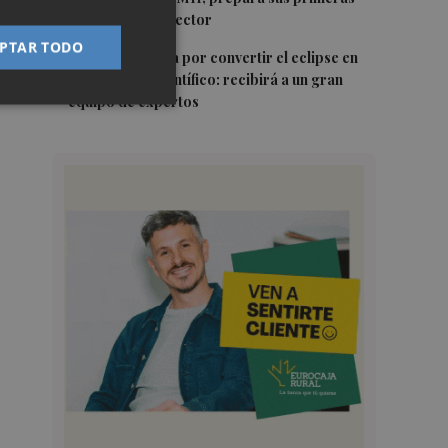
alianzas con el sector
PTAR TODO
5
Castelló apuesta por convertir el eclipse en
un referente científico: recibirá a un gran
equipo de expertos