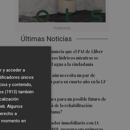
Últimas Noticias
1
Salvem la Vall denuncia que el PAI de Llíber
avanza sin recursos hídricos mientras se
exige racionar el agua a la ciudadanía
r y acceder a
2
El Hozono Jairis aún necesita un par de
tificadores únicos
incorporaciones para su cuarto año en la LF
cios y contenido,
Endesa
os (1913)
también
3
Ruz ya hace planes para un posible futuro de
calización
Clarisas, más allá de la rehabilitación:
 web. Algunos
¿retorno de la Dama?
derecho a
ier momento en
4
ViviFind, el buscador inmobiliario con IA
surgido del PCUMH, prepara sus primeras