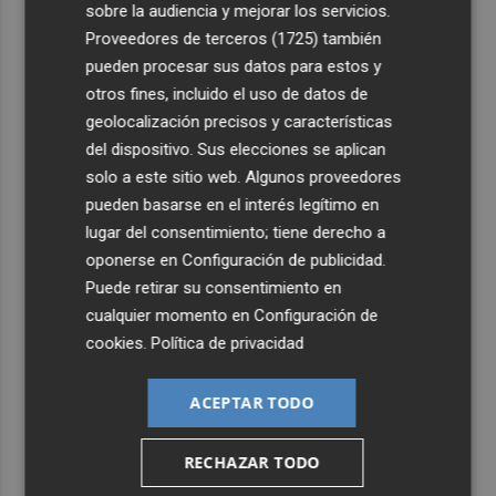
sobre la audiencia y mejorar los servicios.
4
Proveedores de terceros (1725)
también
El Hospital del Vinalopó se consolida como referente en
la atención al nacimiento
pueden procesar sus datos para estos y
otros fines, incluido el uso de datos de
5
El proyecto 'Gramola' evalúa estrategias sostenibles
geolocalización precisos y características
para reducir las alteraciones internas de la granada
del dispositivo. Sus elecciones se aplican
mollar de Elche
solo a este sitio web. Algunos proveedores
pueden basarse en el interés legítimo en
lugar del consentimiento; tiene derecho a
oponerse en
Configuración de publicidad
.
Puede retirar su consentimiento en
cualquier momento en
Configuración de
cookies
.
Política de privacidad
ACEPTAR TODO
RECHAZAR TODO