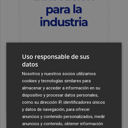
Uso responsable de sus
datos
Últimas Noticias
Nosotros y nuestros socios utilizamos
1
La magia de Terra Mítica se vive de noche durante el mes
cookies y tecnologías similares para
de agosto con Summer Nights
almacenar y acceder a información en su
dispositivo y procesar datos personales,
2
La justicia cita como investigado al CEO de Vodafone
como su dirección IP, identificadores únicos
España tras admitir otra querella del fundador de
y datos de navegación, para ofrecer
Finetwork
anuncios y contenido personalizados, medir
3
Oysho ocupa la antigua 'flagship' de Nespresso en la
anuncios y contenido, obtener información
calle Colón de València