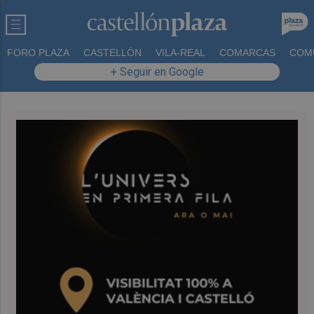
FORO PLAZA
CASTELLÓN
VILA-REAL
COMARCAS
COM
+ Seguir en Google