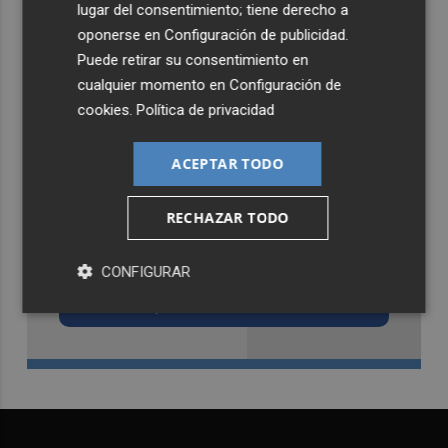
lugar del consentimiento; tiene derecho a
oponerse en
Configuración de publicidad
.
Puede retirar su consentimiento en
cualquier momento en
Configuración de
cookies
.
Política de privacidad
ACEPTAR TODO
RECHAZAR TODO
Recibe toda la actualidad de
Castellón Plaza en tu correo
CONFIGURAR
Quiero suscribirme