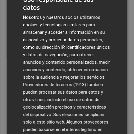
datos
3
El centro de salud de Benetússer recibe un sello estatal
de calidad por su atención orientada a las personas
Nosotros y nuestros socios utilizamos
mayores
cookies y tecnologías similares para
4
Cartagena avanza con la modernización de los
almacenar y acceder a información en su
Bomberos e impulsa una Ordenanza de Incendios
dispositivo y procesar datos personales,
como su dirección IP, identificadores únicos
5
El Tesoro cierra el martes las subastas de agosto con
y datos de navegación, para ofrecer
una emisión de letras a tres y nueve meses
anuncios y contenido personalizados, medir
anuncios y contenido, obtener información
sobre la audiencia y mejorar los servicios.
Proveedores de terceros (1913)
también
pueden procesar sus datos para estos y
otros fines, incluido el uso de datos de
geolocalización precisos y características
del dispositivo. Sus elecciones se aplican
solo a este sitio web. Algunos proveedores
pueden basarse en el interés legítimo en