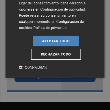
lugar del consentimiento; tiene derecho a
oponerse en
Configuración de publicidad
.
Puede retirar su consentimiento en
cualquier momento en
Configuración de
cookies
.
Política de privacidad
ACEPTAR TODO
RECHAZAR TODO
Recibe toda la actualidad de
Castellón Plaza en tu correo
CONFIGURAR
Quiero suscribirme