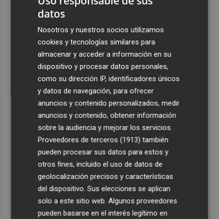
Uso responsable de sus
seguir el eclipse con seguridad
datos
3
Jorge Martín logra su primera 'pole position' en
Nosotros y nuestros socios utilizamos
Silverstone, con nuevo récord
cookies y tecnologías similares para
4
almacenar y acceder a información en su
Carmen Ortí: "Me gustaría ser la consellera que ha
estimulado el cariño por el valenciano"
dispositivo y procesar datos personales,
como su dirección IP, identificadores únicos
5
Un gol de Bardeli decide el duelo entre el Levante y su
y datos de navegación, para ofrecer
filial (1-0)
anuncios y contenido personalizados, medir
anuncios y contenido, obtener información
sobre la audiencia y mejorar los servicios.
Proveedores de terceros (1913)
también
pueden procesar sus datos para estos y
otros fines, incluido el uso de datos de
geolocalización precisos y características
del dispositivo. Sus elecciones se aplican
solo a este sitio web. Algunos proveedores
pueden basarse en el interés legítimo en