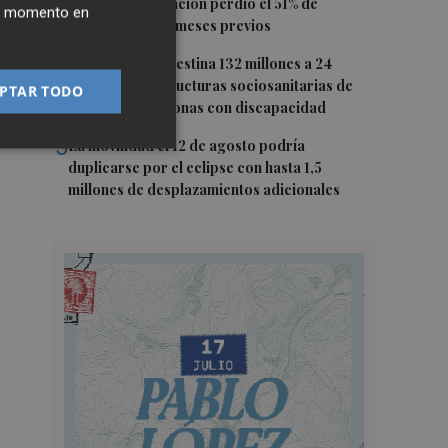
d'Uixó: la vegetación perdió el 51% de
ier momento en
humedad en los meses previos
4
La Generalitat destina 132 millones a 24
nuevas infraestructuras sociosanitarias de
PTAR TODO
mayores y personas con discapacidad
5
La movilidad el 12 de agosto podría
duplicarse por el eclipse con hasta 1,5
millones de desplazamientos adicionales