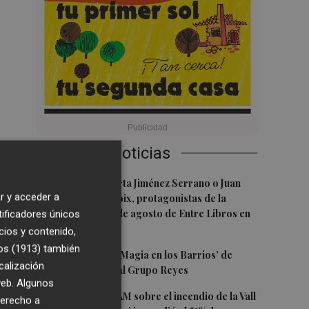
Últimas Noticias
1
Juan Tallón, Marta Jiménez Serrano o Juan
r y acceder a
Evaristo Valls Boix, protagonistas de la
programación de agosto de Entre Libros en
tificadores únicos
Benicàssim
cios y contenido,
os (1913)
también
2
Los talleres de ‘Magia en los Barrios’ de
calización
Castelló llegan al Grupo Reyes
 web. Algunos
3
Informe del CEAM sobre el incendio de la Vall
derecho a