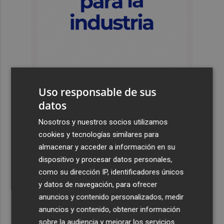
Uso responsable de sus
datos
Últimas Noticias
Nosotros y nuestros socios utilizamos
1
España amplía a siete aeropuertos, entre ellos Alicante-
cookies y tecnologías similares para
Elche y Manises, los controles aleatorios a viajeros de
almacenar y acceder a información en su
Italia
dispositivo y procesar datos personales,
2
La Biblioteca Valenciana conmemora el 750 aniversario
como su dirección IP, identificadores únicos
del legado de Jaume I
y datos de navegación, para ofrecer
3
anuncios y contenido personalizados, medir
Una gran cadena humana de cariño y reivindicación se
vuelve a abrazar en las playas por el Mar Menor
anuncios y contenido, obtener información
sobre la audiencia y mejorar los servicios.