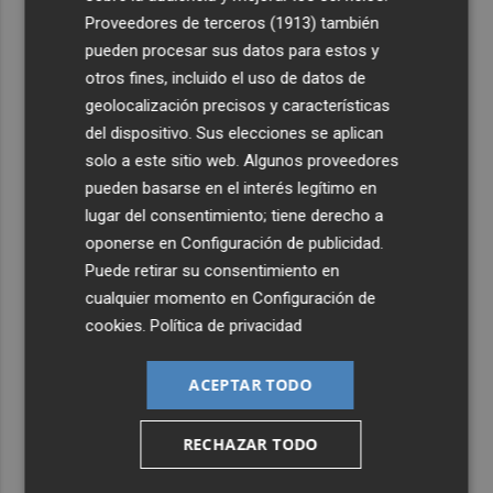
4
Levantan el confinamiento del municipio castellonense
Proveedores de terceros (1913)
también
de Sierra Engarcerán por el incendio
pueden procesar sus datos para estos y
5
Juan Tallón, Marta Jiménez Serrano o Juan Evaristo Valls
otros fines, incluido el uso de datos de
Boix, protagonistas de la programación de agosto de
geolocalización precisos y características
Entre Libros en Benicàssim
del dispositivo. Sus elecciones se aplican
solo a este sitio web. Algunos proveedores
pueden basarse en el interés legítimo en
lugar del consentimiento; tiene derecho a
oponerse en
Configuración de publicidad
.
Puede retirar su consentimiento en
cualquier momento en
Configuración de
cookies
.
Política de privacidad
ACEPTAR TODO
RECHAZAR TODO