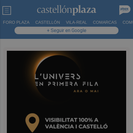
FORO PLAZA
CASTELLÓN
VILA-REAL
COMARCAS
COM
+ Seguir en Google